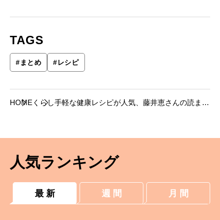
TAGS
#
まとめ
#
レシピ
HOME
くらし
手軽な健康レシピが人気、藤井恵さんの読まれ
ている4つのレシピ記事。
人気ランキング
最 新
週 間
月 間