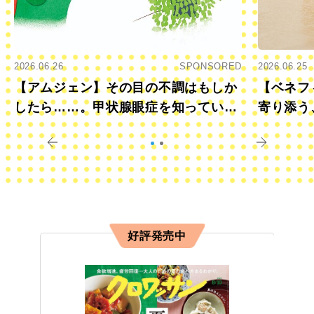
2026.06.26
SPONSORED
2026.06.25
【アムジェン】その目の不調はもしか
【ベネフ
したら……。甲状腺眼症を知っていま
寄り添う
すか？
きに
好評発売中