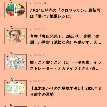
1
No.
2026.07.23
7月24日発売の『クロワッサン』最新号
は「夏バテ撃退レシピ。」
2
No.
2026.08.01
考察『豊臣兄弟！』29話 仇、光秀（要
潤）が秀吉（池松壮亮）を動かす。天下
に向けた兄弟の分岐点。
3
No.
2026.07.31
描くこと書くこと（1）──漫画家、イラ
ストレーター・オカヤイヅミさん×漫画
家・鶴谷香央理さん
4
No.
2026.08.01
【真木あかりの九星気学占い】2026年8
月前半の運勢
5