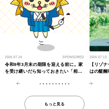
2026.07.24
SPONSORED
2026.07.13
令和9年3月末の期限を迎える前に。家
【リゾナ
を受け継いだら知っておきたい「相続
はの醍醐
登記の義務化」
アペロ
もっと見る