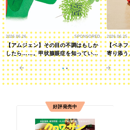
2026.06.26
SPONSORED
2026.06.25
【アムジェン】その目の不調はもしか
【ベネフ
したら……。甲状腺眼症を知っていま
寄り添う
すか？
きに
好評発売中