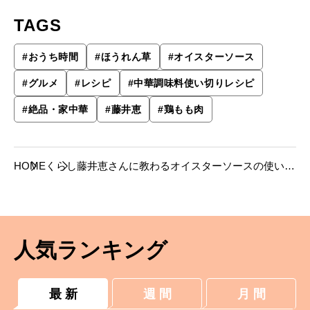
TAGS
#
おうち時間
#
ほうれん草
#
オイスターソース
#
グルメ
#
レシピ
#
中華調味料使い切りレシピ
#
絶品・家中華
#
藤井恵
#
鶏もも肉
HOME
くらし
藤井恵さんに教わるオイスターソースの使い切
りレシピ２品。
人気ランキング
最 新
週 間
月 間