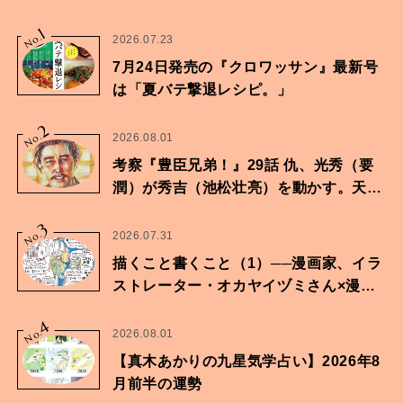
1
No.
2026.07.23
7月24日発売の『クロワッサン』最新号
は「夏バテ撃退レシピ。」
2
No.
2026.08.01
考察『豊臣兄弟！』29話 仇、光秀（要
潤）が秀吉（池松壮亮）を動かす。天下
に向けた兄弟の分岐点。
3
No.
2026.07.31
描くこと書くこと（1）──漫画家、イラ
ストレーター・オカヤイヅミさん×漫画
家・鶴谷香央理さん
4
No.
2026.08.01
【真木あかりの九星気学占い】2026年8
月前半の運勢