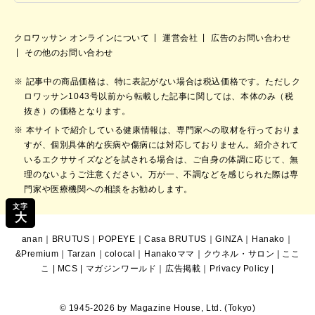
クロワッサン オンラインについて
運営会社
広告のお問い合わせ
その他のお問い合わせ
記事中の商品価格は、特に表記がない場合は税込価格です。ただしク
ロワッサン1043号以前から転載した記事に関しては、本体のみ（税
抜き）の価格となります。
本サイトで紹介している健康情報は、専門家への取材を行っておりま
すが、個別具体的な疾病や傷病には対応しておりません。紹介されて
いるエクササイズなどを試される場合は、ご自身の体調に応じて、無
理のないようご注意ください。万が一、不調などを感じられた際は専
門家や医療機関への相談をお勧めします。
文字
大
anan
｜
BRUTUS
｜
POPEYE
｜
Casa BRUTUS
｜
GINZA
｜
Hanako
｜
&Premium
｜
Tarzan
｜
colocal
｜
Hanakoママ
｜
クウネル・サロン
|
ここ
こ
|
MCS
|
マガジンワールド
｜
広告掲載
｜
Privacy Policy
|
© 1945-2026 by Magazine House, Ltd. (Tokyo)