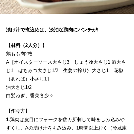
漬け汁で煮込めば、淡泊な鶏肉にパンチが!
【材料（2人分）】
鶏もも肉2枚
A［オイスターソース大さじ3 しょうゆ大さじ1 酒大さ
じ1 はちみつ大さじ1/2 生姜の搾り汁大さじ1 花椒
（あれば）小さじ1］
油大さじ1/2
白髪ねぎ、香菜各少々
【作り方】
1.
鶏肉は皮目にフォークを数カ所刺して味をしみ込みや
すくし、Aの漬け汁をもみ込み、1時間以上おく（冷蔵庫