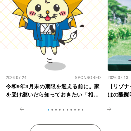
2026.07.24
SPONSORED
2026.07.13
令和9年3月末の期限を迎える前に。家
【リゾナ
を受け継いだら知っておきたい「相続
はの醍醐
登記の義務化」
アペロ