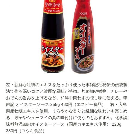
左・新鮮な牡蠣のエキスをたっぷり使った李錦記社秘伝の伝統製
法で作る深いコクと濃厚な風味が特徴。炒め物や煮物、カレーや
おでんの旨みを上げるなど、和洋中問わずの隠し味に使える。李
錦記 オイスターソース 255g 480円（エスビー食品） 右・広島
県産牡蠣エキスを使用。まろやかな香りと繊細な味わいも楽しめ
る。餃子やシューマイの具の味付けに使うのもおすすめ。化学調
味料無添加のオイスターソース（国産カキエキス使用） 220g
380円（ユウキ食品）