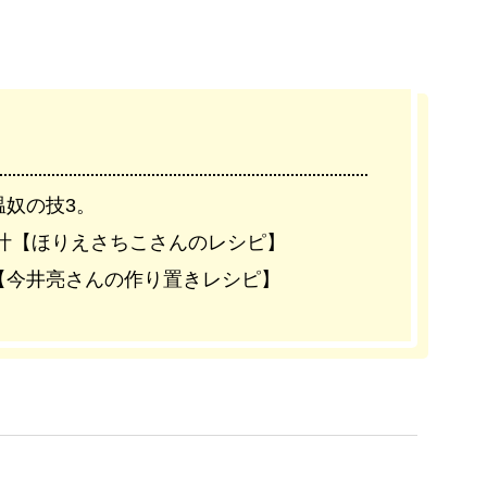
奴の技3。
汁【ほりえさちこさんのレシピ】
【今井亮さんの作り置きレシピ】