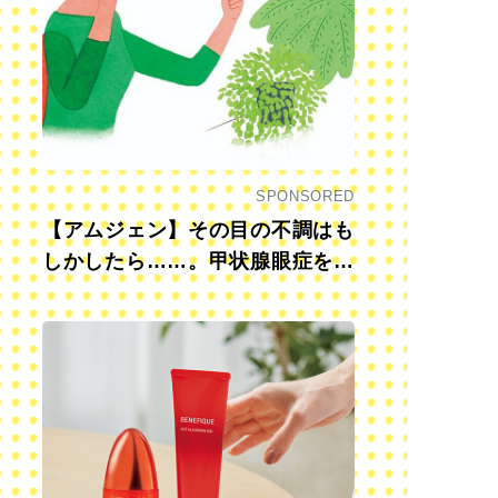
SPONSORED
【アムジェン】その目の不調はも
しかしたら……。甲状腺眼症を知
っていますか？