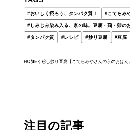
#
おいしく摂ろう、タンパク質！
#
こてらみ
#
しみじみ染み入る、京の味。豆腐・鶏・卵のお
#
タンパク質
#
レシピ
#
炒り豆腐
#
豆腐
HOME
くらし
炒り豆腐【こてらみやさんの京のおばん
注目の記事