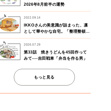
2026年8月前半の運勢
4
No.
2022.09.14
IKKOさんの美意識が詰まった、凛
として華やかな自宅。「整理整頓は
心のリズムが乱されないための作
5
業」。
No.
2026.07.29
第33話 焼きうどんを45回作って
みて──吉田戦車「弁当を作る男」
もっと見る