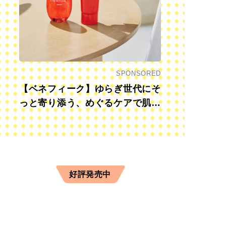
SPONSORED
【ベネフィーク】ゆらぎ世代にそ
っと寄り添う、めぐるケアで肌も
心も前向きに
好評発売中