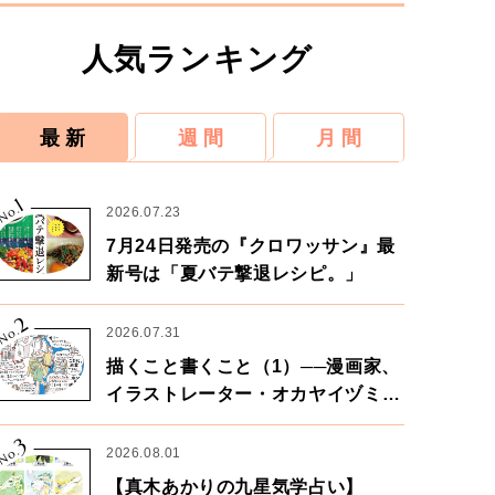
人気ランキング
最 新
週 間
月 間
1
No.
2026.07.23
7月24日発売の『クロワッサン』最
新号は「夏バテ撃退レシピ。」
2
No.
2026.07.31
描くこと書くこと（1）──漫画家、
イラストレーター・オカヤイヅミさ
ん×漫画家・鶴谷香央理さん
3
No.
2026.08.01
【真木あかりの九星気学占い】