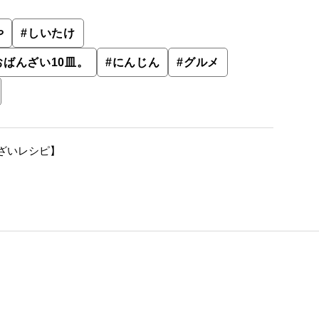
や
#
しいたけ
ばんざい10皿。
#
にんじん
#
グルメ
ざいレシピ】