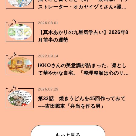
ストレーター・オカヤイヅミさん×漫画
家・鶴谷香央理さん
3
No.
2026.08.01
【真木あかりの九星気学占い】2026年8
月前半の運勢
4
No.
2022.09.14
IKKOさんの美意識が詰まった、凛とし
て華やかな自宅。「整理整頓は心のリズ
ムが乱されないための作業」。
5
No.
2026.07.29
第33話 焼きうどんを45回作ってみて
──吉田戦車「弁当を作る男」
もっと見る