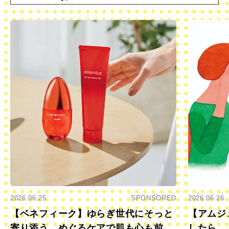
2026.06.25
SPONSORED
2026.06.26
【ベネフィーク】ゆらぎ世代にそっと
【アムジ
寄り添う、めぐるケアで肌も心も前向
したら…