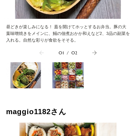
昼どきが楽しみになる！ 蓋を開けてホッとするお弁当。豚の大
葉味噌焼きをメインに、鰯の佃煮おかか和えなど2、3品の副菜を
入れる。自然な彩りが食欲をそそる。
01
/
02
maggio1182さん