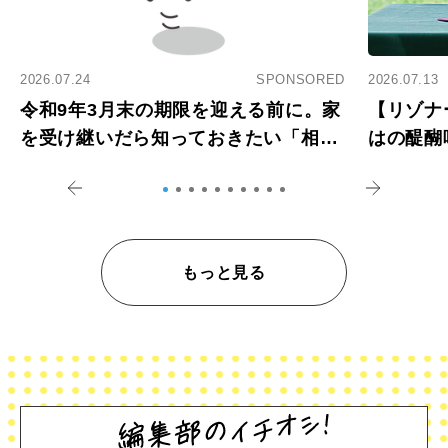
2026.07.24
SPONSORED
2026.07.13
令和9年3月末の期限を迎える前に。家
【リゾナ
を受け継いだら知っておきたい「相続
はの醍醐
登記の義務化」
アペロ
もっと見る