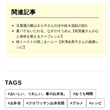
関連記事
豆腐通の横山タカ子さんの冷や奴＆温奴の技3。
夏バテをいたわる、なすのそうめん【有賀薫さんの心
と身体を整えるスープレシピ】
柿トーストの黒ごまハニー【井澤由美子さんの薬膳レ
シピ】
TAGS
#
おいしい、うれしい。春のお弁当。
#
おうち時間
#
お弁当
#
クロワッサンお弁当部
#
グルメ
#
レシピ