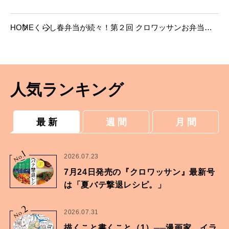
HOME
くらし
春弁当が続々！第２回 クロワッサンお弁当部
大賞、発表。
人気ランキング
最 新
週 間
月 間
1
No.
2026.07.23
7月24日発売の『クロワッサン』最新号
は「夏バテ撃退レシピ。」
2
No.
2026.07.31
描くこと書くこと（1）──漫画家、イラ