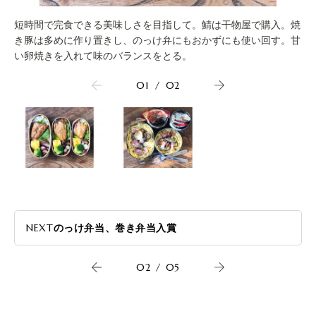
短時間で完食できる美味しさを目指して。鯖は干物屋で購入。焼
き豚は多めに作り置きし、のっけ弁にもおかずにも使い回す。甘
い卵焼きを入れて味のバランスをとる。
01
/
02
NEXT
のっけ弁当、巻き弁当入賞
02
/
05