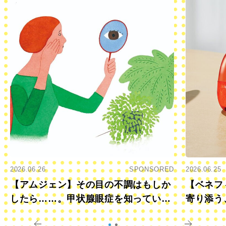
2026.06.26
SPONSORED
2026.06.25
【アムジェン】その目の不調はもしか
【ベネフ
したら……。甲状腺眼症を知っていま
寄り添う
すか？
きに