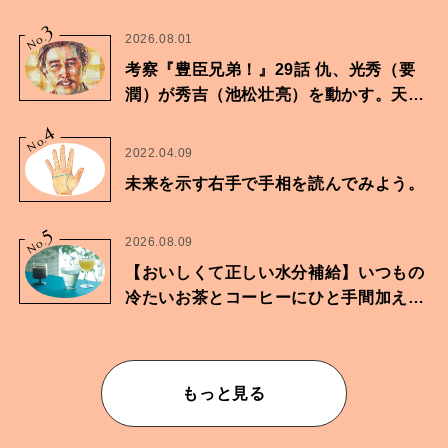
3
No.
2026.08.01
考察『豊臣兄弟！』29話 仇、光秀（要
潤）が秀吉（池松壮亮）を動かす。天下
に向けた兄弟の分岐点。
4
No.
2022.04.09
未来を示す右手で手相を読んでみよう。
5
No.
2026.08.09
【おいしくて正しい水分補給】いつもの
冷たいお茶とコーヒーにひと手間加えて
華やかな一杯に
もっと見る