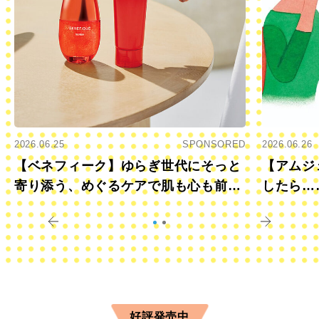
2026.06.25
SPONSORED
2026.06.26
【ベネフィーク】ゆらぎ世代にそっと
【アムジ
寄り添う、めぐるケアで肌も心も前向
したら…
きに
すか？
好評発売中