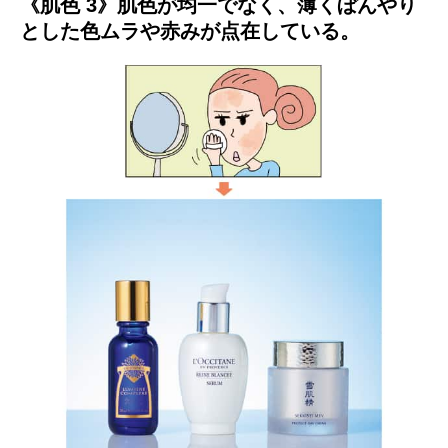
《肌色 3》肌色が均一でなく、薄くぼんやり
とした色ムラや赤みが点在している。