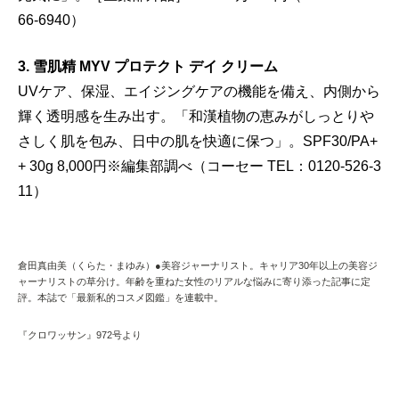
66-6940）
3. 雪肌精 MYV プロテクト デイ クリーム
UVケア、保湿、エイジングケアの機能を備え、内側から
輝く透明感を生み出す。「和漢植物の恵みがしっとりや
さしく肌を包み、日中の肌を快適に保つ」。SPF30/PA+
+ 30g 8,000円※編集部調べ（コーセー TEL：0120-526-3
11）
倉田真由美（くらた・まゆみ）●美容ジャーナリスト。キャリア30年以上の美容ジ
ャーナリストの草分け。年齢を重ねた女性のリアルな悩みに寄り添った記事に定
評。本誌で「最新私的コスメ図鑑」を連載中。
『クロワッサン』972号より