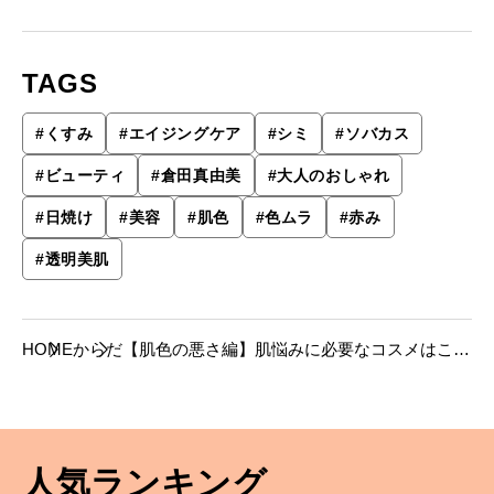
TAGS
#
くすみ
#
エイジングケア
#
シミ
#
ソバカス
#
ビューティ
#
倉田真由美
#
大人のおしゃれ
#
日焼け
#
美容
#
肌色
#
色ムラ
#
赤み
#
透明美肌
HOME
からだ
【肌色の悪さ編】肌悩みに必要なコスメはこ
れ。
人気ランキング