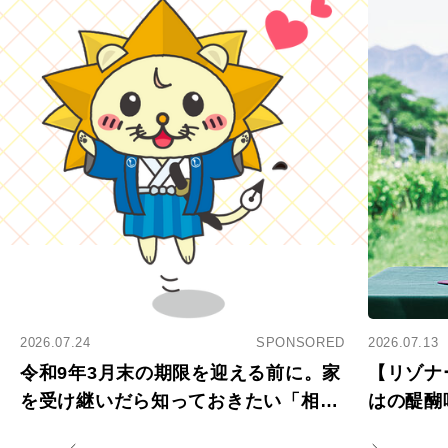
2026.07.24
SPONSORED
2026.07.13
令和9年3月末の期限を迎える前に。家
【リゾナ
を受け継いだら知っておきたい「相続
はの醍醐
登記の義務化」
アペロ