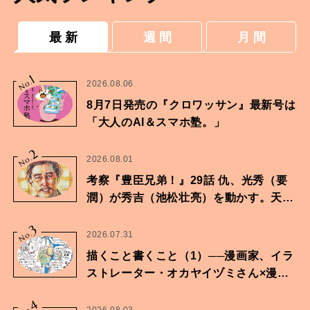
最 新
週 間
月 間
1
No.
2026.08.06
8月7日発売の『クロワッサン』最新号は
「大人のAI＆スマホ塾。」
2
No.
2026.08.01
考察『豊臣兄弟！』29話 仇、光秀（要
潤）が秀吉（池松壮亮）を動かす。天下
に向けた兄弟の分岐点。
3
No.
2026.07.31
描くこと書くこと（1）──漫画家、イラ
ストレーター・オカヤイヅミさん×漫画
家・鶴谷香央理さん
4