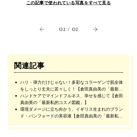
この記事で使われている写真をすべて見る
02
/
02
関連記事
ハリ・弾力だけじゃない！多彩なコラーゲンで肌全体
をしっとり丈夫に若々しく！【倉田真由美の「最新私
的コスメ図鑑」】
ハンドケアでマインドフルネス、幸せを感じて【倉田
真由美の「最新私的コスメ図鑑」】
環境ダメージに立ち向かう、イギリス生まれのブラン
ド・バンフォードの美容液【倉田真由美の「最新私的
コスメ図鑑」】