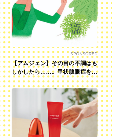
SPONSORED
【アムジェン】その目の不調はも
しかしたら……。甲状腺眼症を知
っていますか？