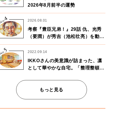
2026年8月前半の運勢
4
No.
2026.08.01
考察『豊臣兄弟！』29話 仇、光秀
（要潤）が秀吉（池松壮亮）を動か
す。天下に向けた兄弟の分岐点。
5
No.
2022.09.14
IKKOさんの美意識が詰まった、凛
として華やかな自宅。「整理整頓は
心のリズムが乱されないための作
業」。
もっと見る