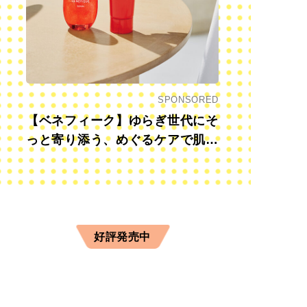
SPONSORED
【ベネフィーク】ゆらぎ世代にそ
っと寄り添う、めぐるケアで肌も
心も前向きに
好評発売中