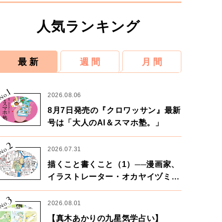
人気ランキング
最 新
週 間
月 間
1
No.
2026.08.06
8月7日発売の『クロワッサン』最新
号は「大人のAI＆スマホ塾。」
2
No.
2026.07.31
描くこと書くこと（1）──漫画家、
イラストレーター・オカヤイヅミさ
ん×漫画家・鶴谷香央理さん
3
No.
2026.08.01
【真木あかりの九星気学占い】