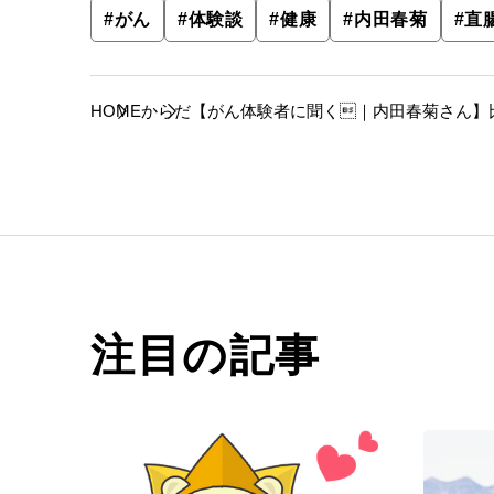
#
がん
#
体験談
#
健康
#
内田春菊
#
直
HOME
からだ
【がん体験者に聞く｜内田春菊さん】
注目の記事