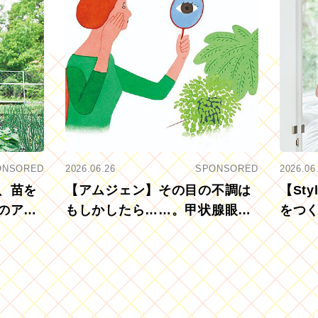
ONSORED
2026.06.26
SPONSORED
2026.06
、苗を
【アムジェン】その目の不調は
【St
のアグ
もしかしたら……。甲状腺眼症
をつ
を知っていますか？