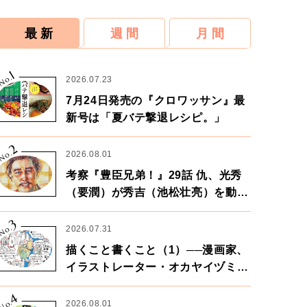
最 新
週 間
月 間
1
No.
2026.07.23
7月24日発売の『クロワッサン』最
新号は「夏バテ撃退レシピ。」
2
No.
2026.08.01
考察『豊臣兄弟！』29話 仇、光秀
（要潤）が秀吉（池松壮亮）を動か
す。天下に向けた兄弟の分岐点。
3
No.
2026.07.31
描くこと書くこと（1）──漫画家、
イラストレーター・オカヤイヅミさ
ん×漫画家・鶴谷香央理さん
4
No.
2026.08.01