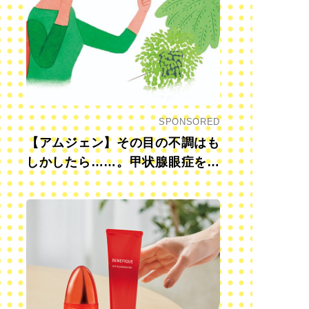
SPONSORED
【アムジェン】その目の不調はも
しかしたら……。甲状腺眼症を知
っていますか？