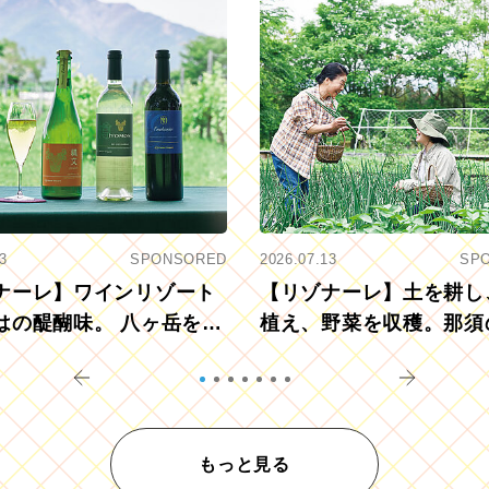
3
SPONSORED
2026.07.13
SP
ナーレ】ワインリゾート
【リゾナーレ】土を耕し
はの醍醐味。 八ヶ岳を望
植え、野菜を収穫。那須
ウ畑でアペロ
リツーリズモを体験
もっと見る