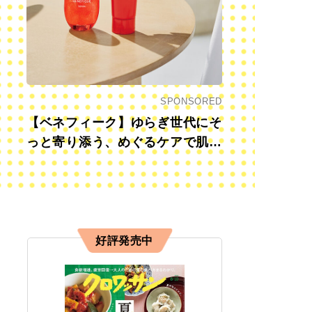
SPONSORED
【ベネフィーク】ゆらぎ世代にそ
っと寄り添う、めぐるケアで肌も
心も前向きに
好評発売中