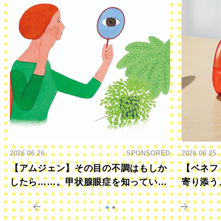
2026.06.26
SPONSORED
2026.06.25
【アムジェン】その目の不調はもしか
【ベネフ
したら……。甲状腺眼症を知っていま
寄り添う
すか？
きに