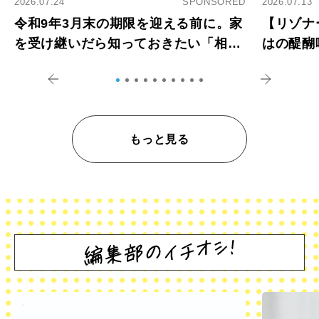
2026.07.24
SPONSORED
2026.07.13
令和9年3月末の期限を迎える前に。家
【リゾナ
を受け継いだら知っておきたい「相続
はの醍醐
登記の義務化」
アペロ
もっと見る