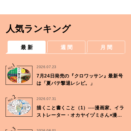
人気ランキング
最 新
週 間
月 間
1
No.
2026.07.23
7月24日発売の『クロワッサン』最新号
は「夏バテ撃退レシピ。」
2
No.
2026.07.31
描くこと書くこと（1）──漫画家、イラ
ストレーター・オカヤイヅミさん×漫画
家・鶴谷香央理さん
3
2026.08.01