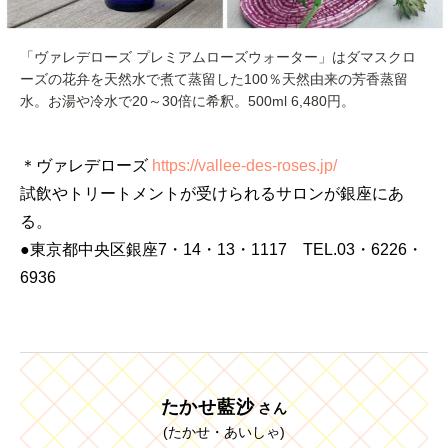
「ヴァレデローズ プレミアムローズウォーター」はダマスクロ
ーズの花弁を天然水で煮て蒸留した100％天然由来の芳香蒸留
水。お湯や冷水で20～30倍に希釈。500ml 6,480円。
＊ヴァレデローズ
https://vallee-des-roses.jp/
試飲やトリートメントが受けられるサロンが銀座にあ
る。
●東京都中央区銀座7・14・13・1117 TEL.03・6226・
6936
たかせ藍沙
さん
(たかせ・あいしゃ)