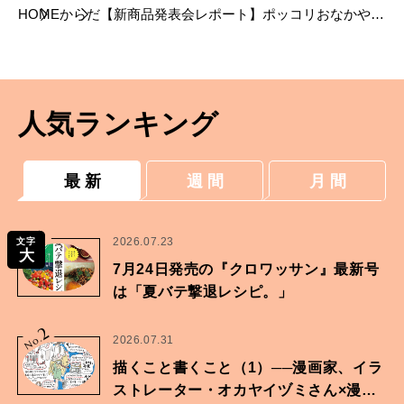
HOME
からだ
【新商品発表会レポート】ポッコリおなかや尿
漏れはもう怖くない！ SIXPADの新発想が変え
る、私たちの未来
人気ランキング
最 新
週 間
月 間
1
No.
2026.07.23
文字
大
7月24日発売の『クロワッサン』最新号
は「夏バテ撃退レシピ。」
2
No.
2026.07.31
描くこと書くこと（1）──漫画家、イラ
ストレーター・オカヤイヅミさん×漫画