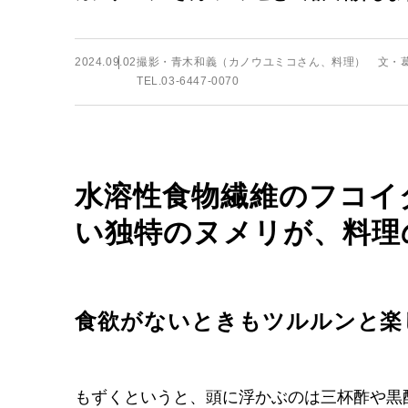
2024.09.02
撮影・青木和義（カノウユミコさん、料理） 文・葛
TEL.03-6447-0070
水溶性食物繊維のフコイ
い独特のヌメリが、料理
食欲がないときもツルルンと楽
もずくというと、頭に浮かぶのは三杯酢や黒