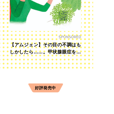
SPONSORED
【アムジェン】その目の不調はも
しかしたら……。甲状腺眼症を知
っていますか？
好評発売中