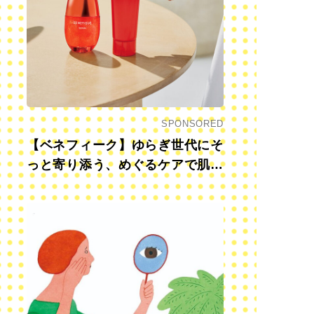
SPONSORED
【ベネフィーク】ゆらぎ世代にそ
っと寄り添う、めぐるケアで肌も
心も前向きに