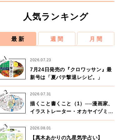
人気ランキング
最 新
週 間
月 間
1
No.
2026.07.23
7月24日発売の『クロワッサン』最
新号は「夏バテ撃退レシピ。」
2
No.
2026.07.31
描くこと書くこと（1）──漫画家、
イラストレーター・オカヤイヅミさ
ん×漫画家・鶴谷香央理さん
3
No.
2026.08.01
【真木あかりの九星気学占い】