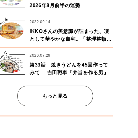
2026年8月前半の運勢
4
No.
2022.09.14
IKKOさんの美意識が詰まった、凛
として華やかな自宅。「整理整頓は
心のリズムが乱されないための作
5
業」。
No.
2026.07.29
第33話 焼きうどんを45回作って
みて──吉田戦車「弁当を作る男」
もっと見る