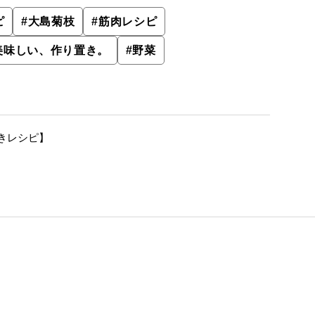
ピ
#
大島菊枝
#
筋肉レシピ
美味しい、作り置き。
#
野菜
きレシピ】