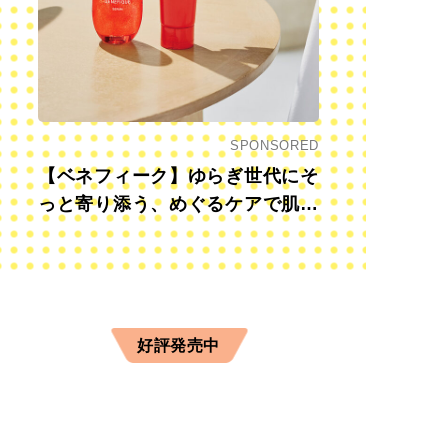
SPONSORED
【ベネフィーク】ゆらぎ世代にそ
っと寄り添う、めぐるケアで肌も
心も前向きに
好評発売中