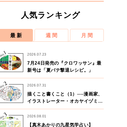
人気ランキング
最 新
週 間
月 間
1
No.
2026.07.23
7月24日発売の『クロワッサン』最
新号は「夏バテ撃退レシピ。」
2
No.
2026.07.31
描くこと書くこと（1）──漫画家、
イラストレーター・オカヤイヅミさ
ん×漫画家・鶴谷香央理さん
3
No.
2026.08.01
【真木あかりの九星気学占い】