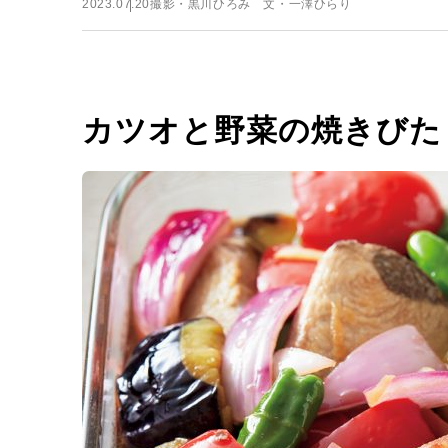
2023.07.20
撮影・黒川ひろみ 文・一澤ひらり
カツオと野菜の焼きびた