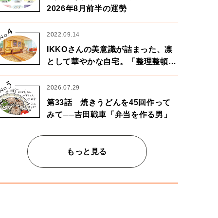
2026年8月前半の運勢
4
No.
2022.09.14
IKKOさんの美意識が詰まった、凛
として華やかな自宅。「整理整頓は
心のリズムが乱されないための作
5
業」。
No.
2026.07.29
第33話 焼きうどんを45回作って
みて──吉田戦車「弁当を作る男」
もっと見る