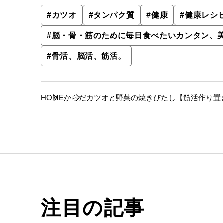
#
カツオ
#
タンパク質
#
健康
#
健康レシ
#
脳・骨・筋のために毎日食べたいカンタン、
#
骨活、脳活、筋活。
HOME
からだ
カツオと野菜の焼きびたし【筋活作り置
注目の記事