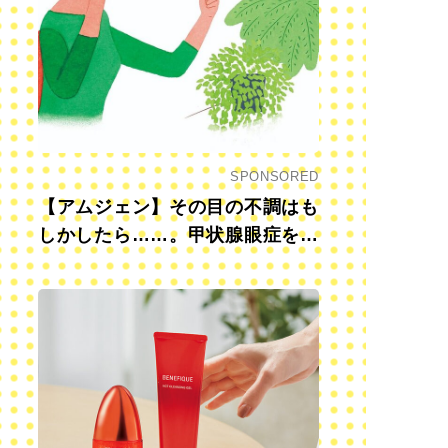
SPONSORED
【アムジェン】その目の不調はも
しかしたら……。甲状腺眼症を知
っていますか？