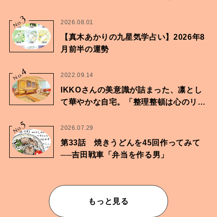
家・鶴谷香央理さん
3
No.
2026.08.01
【真木あかりの九星気学占い】2026年8
月前半の運勢
4
No.
2022.09.14
IKKOさんの美意識が詰まった、凛とし
て華やかな自宅。「整理整頓は心のリズ
ムが乱されないための作業」。
5
No.
2026.07.29
第33話 焼きうどんを45回作ってみて
──吉田戦車「弁当を作る男」
もっと見る