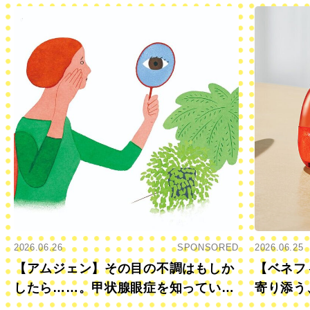
2026.06.26
SPONSORED
2026.06.25
【アムジェン】その目の不調はもしか
【ベネフ
したら……。甲状腺眼症を知っていま
寄り添う
すか？
きに