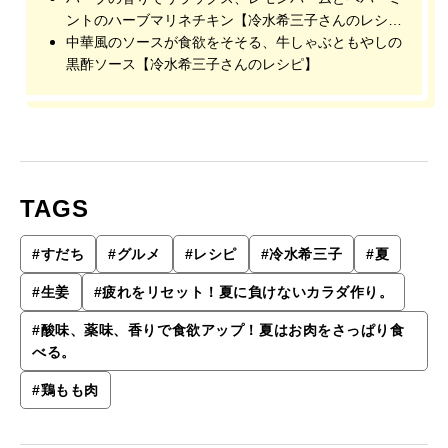
ントのハーブマリネチキン【冷水希三子さんのレシ
ピ】
中華風のソースが食欲をそそる、牛しゃぶともやしの
黒酢ソース【冷水希三子さんのレシピ】
TAGS
#
すだち
#
グルメ
#
レシピ
#
冷水希三子
#
夏
#
生姜
#
疲れをリセット！夏に負けないカラダ作り。
#
酸味、薬味、香りで食欲アップ！夏はお肉をさっぱり食
べる。
#
鶏もも肉