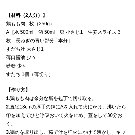
【材料（2人分）】
鶏もも肉 1枚（250g）
A［水 500ml 酒 50ml 塩 小さじ1 生姜スライス 3
枚 長ねぎの青い部分 1本分］
すだち汁 大さじ1
薄口醤油 少々
砂糖 少々
すだち 1個（薄切り）
【作り方】
1.
鶏もも肉は余分な脂を包丁で切り取る。
2.
直径18cmの厚手の鍋にAを入れて火にかけ、沸いたら
①を加えてひと呼吸おいて火を止め、蓋をして30分お
く。
3.
鶏肉を取り出し、茹で汁を強火にかけて沸かし、キッ