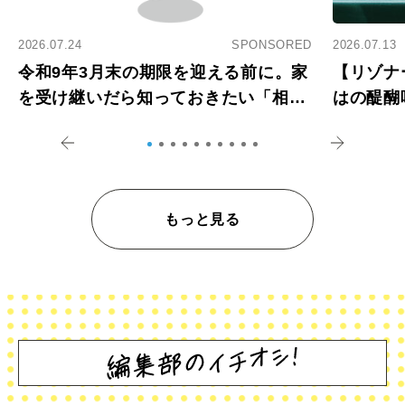
2026.07.24
SPONSORED
2026.07.13
令和9年3月末の期限を迎える前に。家
【リゾナ
を受け継いだら知っておきたい「相続
はの醍醐
登記の義務化」
アペロ
もっと見る