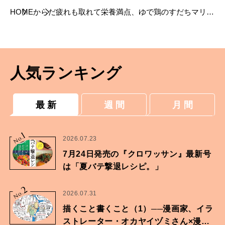
HOME
からだ
疲れも取れて栄養満点、ゆで鶏のすだちマリネ
【冷水希三子さんのレシピ】
人気ランキング
最 新
週 間
月 間
1
No.
2026.07.23
7月24日発売の『クロワッサン』最新号
は「夏バテ撃退レシピ。」
2
No.
2026.07.31
描くこと書くこと（1）──漫画家、イラ
ストレーター・オカヤイヅミさん×漫画