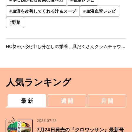
#
血流を改善してくれる汁＆スープ
#
血液血管レシピ
#
野菜
HOME
からだ
申し分なしの栄養、具だくさんクラムチャウダ
ー【ほりえさちこさんのレシピ】
人気ランキング
最 新
週 間
月 間
1
No.
2026.07.23
7月24日発売の『クロワッサン』最新号