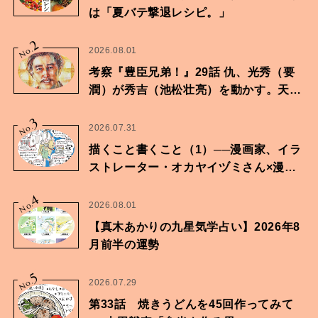
は「夏バテ撃退レシピ。」
2
No.
2026.08.01
考察『豊臣兄弟！』29話 仇、光秀（要
潤）が秀吉（池松壮亮）を動かす。天下
に向けた兄弟の分岐点。
3
No.
2026.07.31
描くこと書くこと（1）──漫画家、イラ
ストレーター・オカヤイヅミさん×漫画
家・鶴谷香央理さん
4
No.
2026.08.01
【真木あかりの九星気学占い】2026年8
月前半の運勢
5
No.
2026.07.29
第33話 焼きうどんを45回作ってみて