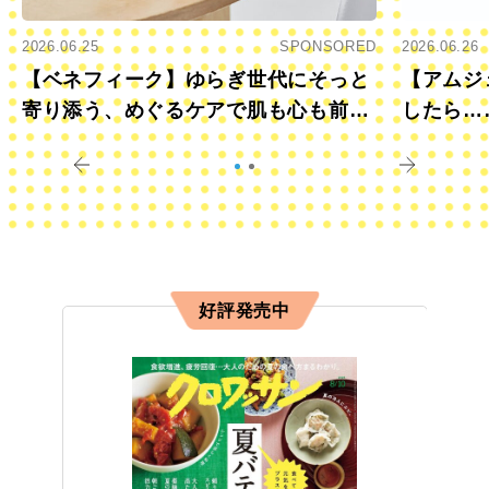
2026.06.25
SPONSORED
2026.06.26
【ベネフィーク】ゆらぎ世代にそっと
【アムジ
寄り添う、めぐるケアで肌も心も前向
したら…
きに
すか？
好評発売中