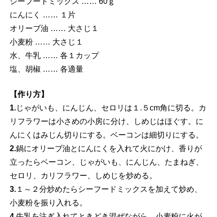
シーフードミックス …… 60ｇ
にんにく …… １片
オリーブ油 …… 大さじ１
小麦粉 …… 大さじ１
水、牛乳 …… 各１カップ
塩、胡椒 …… 各適量
【作り方】
1.
じゃがいも、にんじん、セロリは１.５cm角に切る。カ
リフラワーは小さめの小房に分け、しめじはほぐす。に
んにくはみじん切りにする。ベーコンは細切りにする。
2.
鍋にオリーブ油とにんにくを入れて火にかけ、香りが
立ったらベーコン、じゃがいも、にんじん、たまねぎ、
セロリ、カリフラワー、しめじを炒める。
3.
１～２分炒めたらシーフードミックスを加えて炒め、
小麦粉を振り入れる。
4.
牛乳を注ぎ入れてときどき混ぜながら、小麦粉に火が