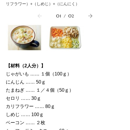
リフラワー）+（しめじ）+（にんにく）
01
/
02
【材料（2人分）】
じゃがいも …… １個（100ｇ）
にんじん …… 50ｇ
たまねぎ …… １／４個（50ｇ）
セロリ …… 30ｇ
カリフラワー …… 80ｇ
しめじ …… 100ｇ
ベーコン …… ２枚