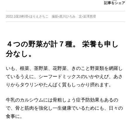
記事をシェア
2022.10.19
料理◦ほりえさちこ 撮影◦黒川ひろみ 文◦韮澤恵理
４つの野菜が計７種。 栄養も申し
分なし。
いも、根菜、茎野菜、花野菜、きのこと野菜類を網羅し
ているうえに、シーフードミックスのいかやえび、あさ
りからタウリンやたんぱく質もしっかり摂れます。
牛乳のカルシウムには骨粗しょう症予防効果もあるの
で、骨と筋肉を強化し一生健康でいるためにも、日々の
食事に。