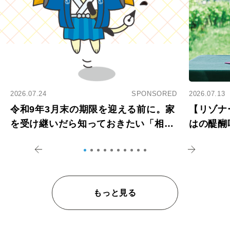
2026.07.24
SPONSORED
2026.07.13
令和9年3月末の期限を迎える前に。家
【リゾナ
を受け継いだら知っておきたい「相続
はの醍醐
登記の義務化」
アペロ
もっと見る