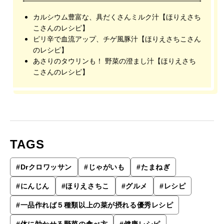
カルシウム豊富な、具だくさんミルク汁【ほりえさち
こさんのレシピ】
ピリ辛で血流アップ、チゲ風豚汁【ほりえさちこさん
のレシピ】
あさりのタウリンも！ 野菜の澄まし汁【ほりえさち
こさんのレシピ】
TAGS
#
Drクロワッサン
#
じゃがいも
#
たまねぎ
#
にんじん
#
ほりえさちこ
#
グルメ
#
レシピ
#
一品作れば５種類以上の菜が摂れる優秀レシピ
#
体に効かせる野菜の食べ方
#
健康レシピ