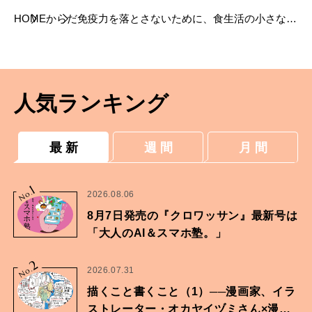
HOME
からだ
免疫力を落とさないために、食生活の小さな知
恵。
人気ランキング
最 新
週 間
月 間
1
No.
2026.08.06
8月7日発売の『クロワッサン』最新号は
「大人のAI＆スマホ塾。」
2
No.
2026.07.31
描くこと書くこと（1）──漫画家、イラ
ストレーター・オカヤイヅミさん×漫画