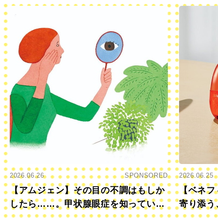
2026.06.26
SPONSORED
2026.06.25
【アムジェン】その目の不調はもしか
【ベネフ
したら……。甲状腺眼症を知っていま
寄り添う
すか？
きに