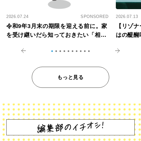
2026.07.24
SPONSORED
2026.07.13
令和9年3月末の期限を迎える前に。家
【リゾナ
を受け継いだら知っておきたい「相続
はの醍醐
登記の義務化」
アペロ
もっと見る