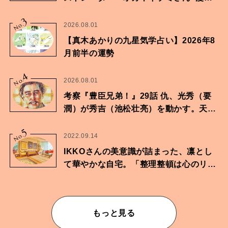
家・鶴谷香央理さん
3
No.
2026.08.01
【真木あかりの九星気学占い】2026年8
月前半の運勢
4
No.
2026.08.01
考察『豊臣兄弟！』29話 仇、光秀（要
潤）が秀吉（池松壮亮）を動かす。天下
に向けた兄弟の分岐点。
5
No.
2022.09.14
IKKOさんの美意識が詰まった、凛とし
て華やかな自宅。「整理整頓は心のリズ
ムが乱されないための作業」。
もっと見る