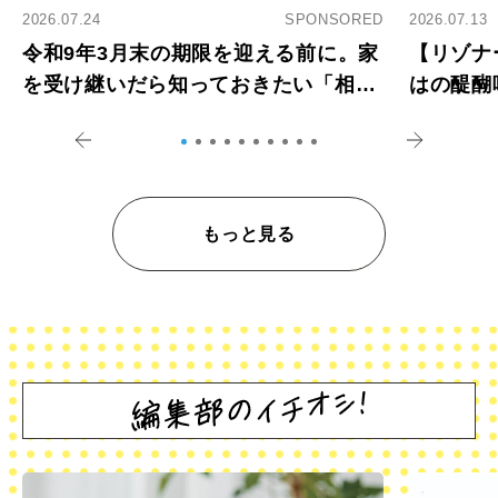
2026.07.24
SPONSORED
2026.07.13
令和9年3月末の期限を迎える前に。家
【リゾナ
を受け継いだら知っておきたい「相続
はの醍醐
登記の義務化」
アペロ
もっと見る