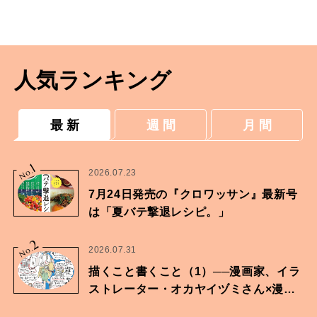
ーズ」。
人気ランキング
最 新
週 間
月 間
1
No.
2026.07.23
7月24日発売の『クロワッサン』最新号
は「夏バテ撃退レシピ。」
2
No.
2026.07.31
描くこと書くこと（1）──漫画家、イラ
ストレーター・オカヤイヅミさん×漫画
家・鶴谷香央理さん