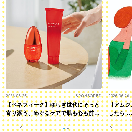
2026.06.25
SPONSORED
2026.06.26
【ベネフィーク】ゆらぎ世代にそっと
【アムジ
寄り添う、めぐるケアで肌も心も前向
したら…
きに
すか？