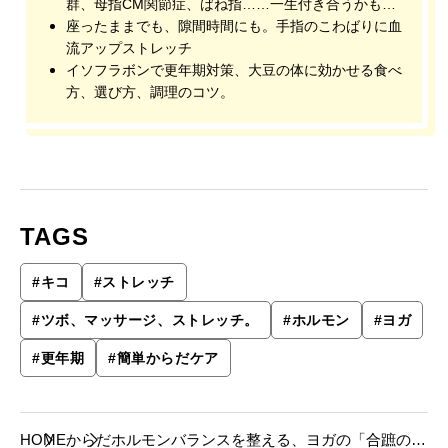
群、母指CM関節症、ばね指……一生付き合うかもし
れない不調と対策
座ったままでも、隙間時間にも。手指のこわばりに血
流アップストレッチ
イソフラボンで更年期対策、大豆の体に効かせる食べ
方、選び方、調理のコツ。
TAGS
#
キコ
#
ストレッチ
#
ツボ、マッサージ、ストレッチ。
#
ホルモン
#
ヨガ
#
更年期
#
簡単からだケア
HOME
からだ
ホルモンバランスを整える、ヨガの「合蹠のポ