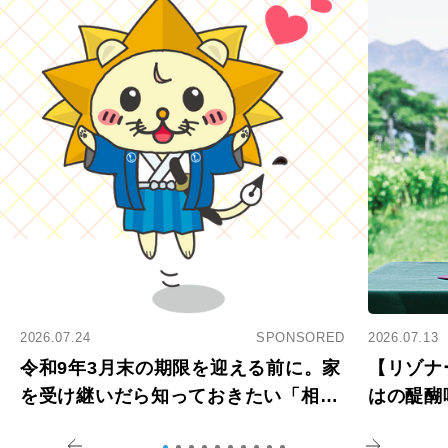
2026.07.24
SPONSORED
2026.07.13
令和9年3月末の期限を迎える前に。家
【リゾナ
を受け継いだら知っておきたい「相続
はの醍醐
登記の義務化」
アペロ