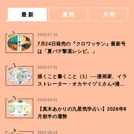
最 新
週 間
月 間
1
No.
2026.07.23
7月24日発売の『クロワッサン』最新号
は「夏バテ撃退レシピ。」
2
No.
2026.07.31
描くこと書くこと（1）──漫画家、イラ
ストレーター・オカヤイヅミさん×漫画
家・鶴谷香央理さん
3
No.
2026.08.01
【真木あかりの九星気学占い】2026年8
月前半の運勢
4
No.
2022.09.14