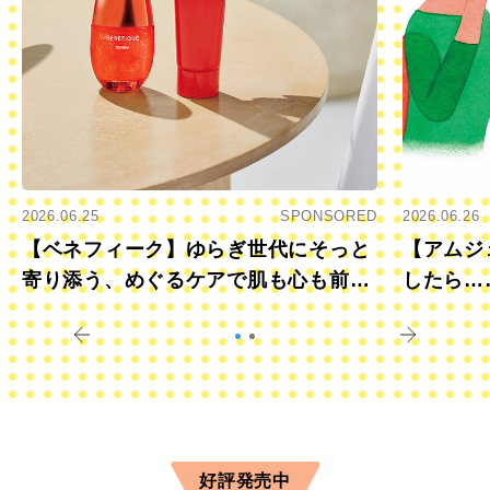
2026.06.25
SPONSORED
2026.06.26
【ベネフィーク】ゆらぎ世代にそっと
【アムジ
寄り添う、めぐるケアで肌も心も前向
したら…
きに
すか？
好評発売中