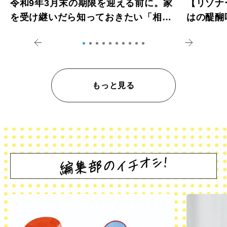
令和9年3月末の期限を迎える前に。家
【リゾナ
を受け継いだら知っておきたい「相続
はの醍醐
登記の義務化」
アペロ
もっと見る