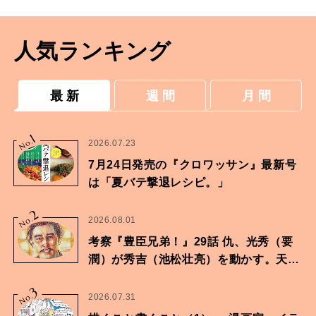
人気ランキング
最 新
週 間
月 間
1
No.
2026.07.23
7月24日発売の『クロワッサン』最新号
は「夏バテ撃退レシピ。」
2
No.
2026.08.01
考察『豊臣兄弟！』29話 仇、光秀（要
潤）が秀吉（池松壮亮）を動かす。天下
に向けた兄弟の分岐点。
3
No.
2026.07.31