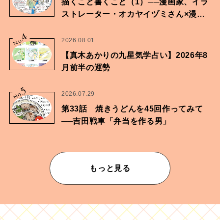
描くこと書くこと（1）──漫画家、イラ
ストレーター・オカヤイヅミさん×漫画
家・鶴谷香央理さん
4
No.
2026.08.01
【真木あかりの九星気学占い】2026年8
月前半の運勢
5
No.
2026.07.29
第33話 焼きうどんを45回作ってみて
──吉田戦車「弁当を作る男」
もっと見る