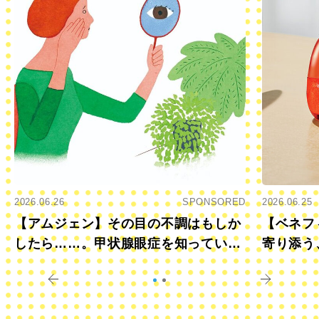
2026.06.26
SPONSORED
2026.06.25
【アムジェン】その目の不調はもしか
【ベネフ
したら……。甲状腺眼症を知っていま
寄り添う
すか？
きに