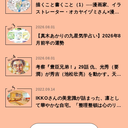
描くこと書くこと（1）──漫画家、イラ
ストレーター・オカヤイヅミさん×漫画
家・鶴谷香央理さん
3
No.
2026.08.01
【真木あかりの九星気学占い】2026年8
月前半の運勢
4
No.
2026.08.01
考察『豊臣兄弟！』29話 仇、光秀（要
潤）が秀吉（池松壮亮）を動かす。天下
に向けた兄弟の分岐点。
5
No.
2022.09.14
IKKOさんの美意識が詰まった、凛とし
て華やかな自宅。「整理整頓は心のリズ
ムが乱されないための作業」。