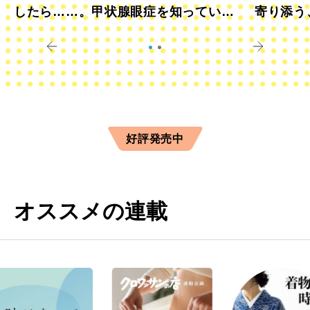
したら……。甲状腺眼症を知っていま
寄り添う
すか？
きに
好評発売中
オススメの連載