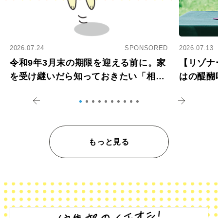
2026.07.24
SPONSORED
2026.07.13
令和9年3月末の期限を迎える前に。家
【リゾナ
を受け継いだら知っておきたい「相続
はの醍醐
登記の義務化」
アペロ
もっと見る