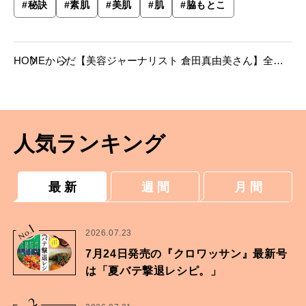
#
秘訣
#
素肌
#
美肌
#
肌
#
脇もとこ
HOME
からだ
【美容ジャーナリスト 倉田真由美さん】全方
位から肌のことを考える、素肌美人たちの24時
間に密着。
人気ランキング
最 新
週 間
月 間
1
No.
2026.07.23
7月24日発売の『クロワッサン』最新号
は「夏バテ撃退レシピ。」
2