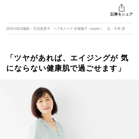
記事をシェア
2019.02.15
撮影・天日恵美子 ヘア&メイク 伏屋陽子（esper.） 文・今井 恵
「ツヤがあれば、エイジングが 気
にならない健康肌で過ごせます」