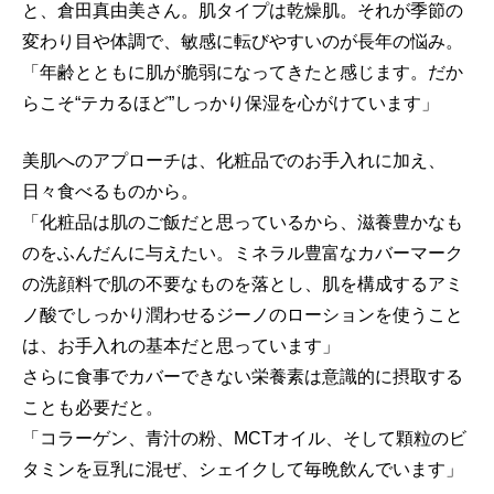
と、倉田真由美さん。肌タイプは乾燥肌。それが季節の
変わり目や体調で、敏感に転びやすいのが長年の悩み。
「年齢とともに肌が脆弱になってきたと感じます。だか
らこそ“テカるほど”しっかり保湿を心がけています」
美肌へのアプローチは、化粧品でのお手入れに加え、
日々食べるものから。
「化粧品は肌のご飯だと思っているから、滋養豊かなも
のをふんだんに与えたい。ミネラル豊富なカバーマーク
の洗顔料で肌の不要なものを落とし、肌を構成するアミ
ノ酸でしっかり潤わせるジーノのローションを使うこと
は、お手入れの基本だと思っています」
さらに食事でカバーできない栄養素は意識的に摂取する
ことも必要だと。
「コラーゲン、青汁の粉、MCTオイル、そして顆粒のビ
タミンを豆乳に混ぜ、シェイクして毎晩飲んでいます」