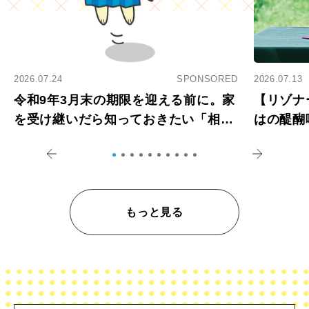
2026.07.24
SPONSORED
2026.07.13
令和9年3月末の期限を迎える前に。家
【リゾナ
を受け継いだら知っておきたい「相続
はの醍醐
登記の義務化」
アペロ
もっと見る