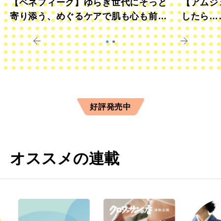
【ベネフィーク】ゆらぎ世代にそっと
【アムジ
寄り添う、めぐるケアで肌も心も前向
したら…
きに
すか？
好評発売中
オススメの連載