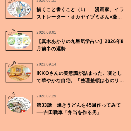
No.
2026.07.31
描くこと書くこと（1）──漫画家、イラ
ストレーター・オカヤイヅミさん×漫画
家・鶴谷香央理さん
3
No.
2026.08.01
【真木あかりの九星気学占い】2026年8
月前半の運勢
4
No.
2022.09.14
IKKOさんの美意識が詰まった、凛とし
て華やかな自宅。「整理整頓は心のリズ
ムが乱されないための作業」。
5
No.
2026.07.29
第33話 焼きうどんを45回作ってみて
──吉田戦車「弁当を作る男」