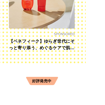
SPONSORED
【ベネフィーク】ゆらぎ世代にそ
っと寄り添う、めぐるケアで肌も
心も前向きに
好評発売中