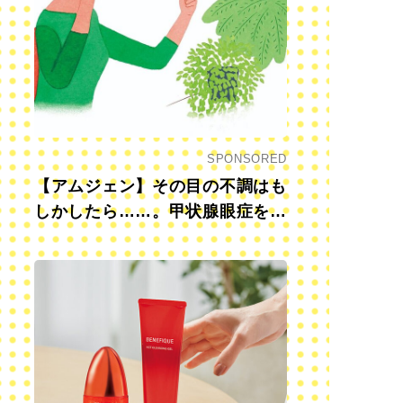
SPONSORED
【アムジェン】その目の不調はも
しかしたら……。甲状腺眼症を知
っていますか？