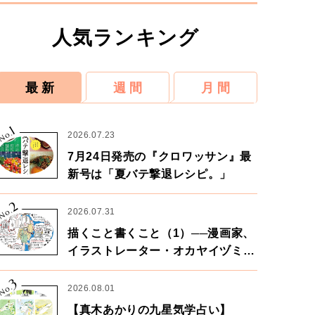
人気ランキング
最 新
週 間
月 間
1
No.
2026.07.23
7月24日発売の『クロワッサン』最
新号は「夏バテ撃退レシピ。」
2
No.
2026.07.31
描くこと書くこと（1）──漫画家、
イラストレーター・オカヤイヅミさ
ん×漫画家・鶴谷香央理さん
3
No.
2026.08.01
【真木あかりの九星気学占い】