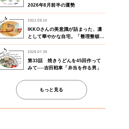
2026年8月前半の運勢
4
No.
2022.09.14
IKKOさんの美意識が詰まった、凛
として華やかな自宅。「整理整頓は
心のリズムが乱されないための作
5
業」。
No.
2026.07.29
第33話 焼きうどんを45回作って
みて──吉田戦車「弁当を作る男」
もっと見る