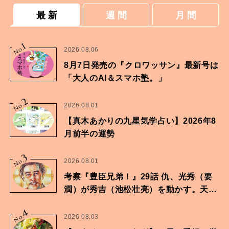
最 新
週 間
月 間
1
No.
2026.08.06
8月7日発売の『クロワッサン』最新号は
「大人のAI＆スマホ塾。」
2
No.
2026.08.01
【真木あかりの九星気学占い】2026年8
月前半の運勢
3
No.
2026.08.01
考察『豊臣兄弟！』29話 仇、光秀（要
潤）が秀吉（池松壮亮）を動かす。天下
に向けた兄弟の分岐点。
4
No.
2026.08.03