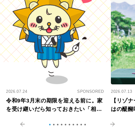
2026.07.24
SPONSORED
2026.07.13
令和9年3月末の期限を迎える前に。家
【リゾナ
を受け継いだら知っておきたい「相続
はの醍醐
登記の義務化」
アペロ