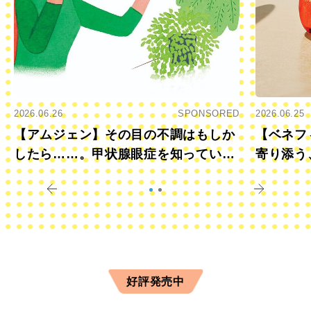
2026.06.26
SPONSORED
2026.06.25
【アムジェン】その目の不調はもしか
【ベネフ
したら……。甲状腺眼症を知っていま
寄り添う
すか？
きに
好評発売中