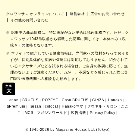
クロワッサン オンラインについて
運営会社
広告のお問い合わせ
その他のお問い合わせ
記事中の商品価格は、特に表記がない場合は税込価格です。ただしク
ロワッサン1043号以前から転載した記事に関しては、本体のみ（税
抜き）の価格となります。
本サイトで紹介している健康情報は、専門家への取材を行っておりま
すが、個別具体的な疾病や傷病には対応しておりません。紹介されて
いるエクササイズなどを試される場合は、ご自身の体調に応じて、無
理のないようご注意ください。万が一、不調などを感じられた際は専
門家や医療機関への相談をお勧めします。
文字
大
anan
｜
BRUTUS
｜
POPEYE
｜
Casa BRUTUS
｜
GINZA
｜
Hanako
｜
&Premium
｜
Tarzan
｜
colocal
｜
Hanakoママ
｜
クウネル・サロン
|
ここ
こ
|
MCS
|
マガジンワールド
｜
広告掲載
｜
Privacy Policy
|
© 1945-2026 by Magazine House, Ltd. (Tokyo)