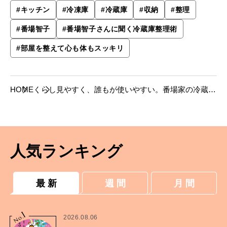
#
キッチン
#
冷凍庫
#
冷蔵庫
#
収納
#
整理
#
番場智子
#
番場智子さんに聞く冷蔵庫整理術
#
部屋を整えて心も体もスッキリ
HOME
くらし
見やすく、誰もが使いやすい。番場家の冷蔵
庫、拝見。
人気ランキング
最 新
週 間
月 間
1
No.
2026.08.06