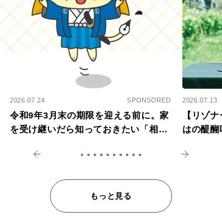
2026.07.24
SPONSORED
2026.07.13
令和9年3月末の期限を迎える前に。家
【リゾナ
を受け継いだら知っておきたい「相続
はの醍醐
登記の義務化」
アペロ
もっと見る