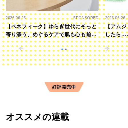
2026.06.25
SPONSORED
2026.06.26
【ベネフィーク】ゆらぎ世代にそっと
【アムジ
寄り添う、めぐるケアで肌も心も前向
したら…
きに
すか？
好評発売中
オススメの連載