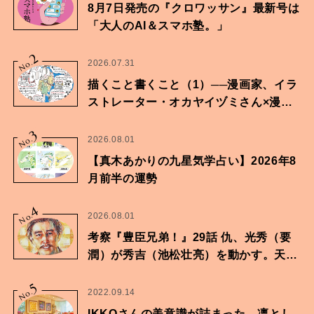
8月7日発売の『クロワッサン』最新号は
「大人のAI＆スマホ塾。」
2
No.
2026.07.31
描くこと書くこと（1）──漫画家、イラ
ストレーター・オカヤイヅミさん×漫画
家・鶴谷香央理さん
3
No.
2026.08.01
【真木あかりの九星気学占い】2026年8
月前半の運勢
4
No.
2026.08.01
考察『豊臣兄弟！』29話 仇、光秀（要
潤）が秀吉（池松壮亮）を動かす。天下
に向けた兄弟の分岐点。
5
No.
2022.09.14
IKKOさんの美意識が詰まった、凛とし