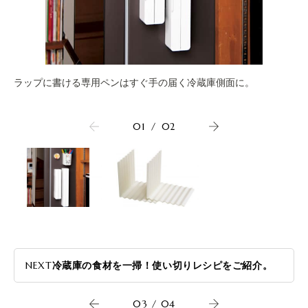
ラップに書ける専用ペンはすぐ手の届く冷蔵庫側面に。
01
/
02
NEXT
冷蔵庫の食材を一掃！使い切りレシピをご紹介。
03
/
04