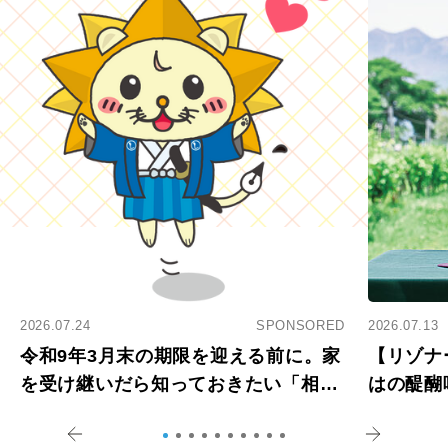
2026.07.24
SPONSORED
2026.07.13
令和9年3月末の期限を迎える前に。家
【リゾナ
を受け継いだら知っておきたい「相続
はの醍醐
登記の義務化」
アペロ