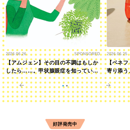
2026.06.26
SPONSORED
2026.06.25
【アムジェン】その目の不調はもしか
【ベネフ
したら……。甲状腺眼症を知っていま
寄り添う
すか？
きに
好評発売中