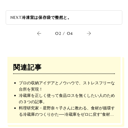
NEXT
冷凍室は保存袋で整然と。
02
/
04
関連記事
プロの収納アイデアとノウハウで、ストレスフリーな
台所を実現！
冷蔵庫を正しく使って食品ロスを無くしたい人のため
の３つの記事。
料理研究家・星野奈々子さんに教わる、食材が循環す
る冷蔵庫のつくりかた──冷蔵庫をゼロに戻す“食材リ
セットメニュー”編