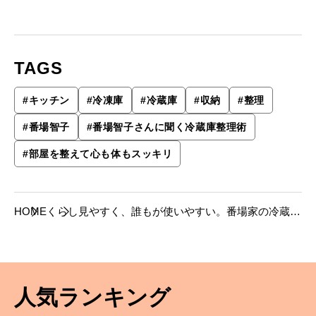
TAGS
#
キッチン
#
冷凍庫
#
冷蔵庫
#
収納
#
整理
#
番場智子
#
番場智子さんに聞く冷蔵庫整理術
#
部屋を整えて心も体もスッキリ
HOME
くらし
見やすく、誰もが使いやすい。番場家の冷蔵
庫、拝見。
人気ランキング