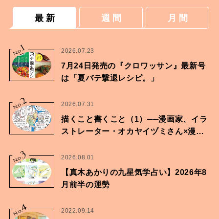
最 新
週 間
月 間
1
No.
2026.07.23
7月24日発売の『クロワッサン』最新号
は「夏バテ撃退レシピ。」
2
No.
2026.07.31
描くこと書くこと（1）──漫画家、イラ
ストレーター・オカヤイヅミさん×漫画
家・鶴谷香央理さん
3
No.
2026.08.01
【真木あかりの九星気学占い】2026年8
月前半の運勢
4
No.
2022.09.14