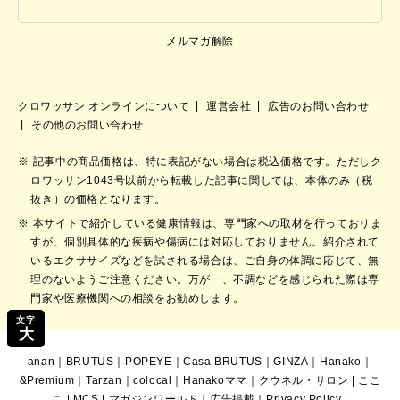
メルマガ解除
クロワッサン オンラインについて
運営会社
広告のお問い合わせ
その他のお問い合わせ
記事中の商品価格は、特に表記がない場合は税込価格です。ただしク
ロワッサン1043号以前から転載した記事に関しては、本体のみ（税
抜き）の価格となります。
本サイトで紹介している健康情報は、専門家への取材を行っておりま
すが、個別具体的な疾病や傷病には対応しておりません。紹介されて
いるエクササイズなどを試される場合は、ご自身の体調に応じて、無
理のないようご注意ください。万が一、不調などを感じられた際は専
門家や医療機関への相談をお勧めします。
文字
大
anan
｜
BRUTUS
｜
POPEYE
｜
Casa BRUTUS
｜
GINZA
｜
Hanako
｜
&Premium
｜
Tarzan
｜
colocal
｜
Hanakoママ
｜
クウネル・サロン
|
ここ
こ
|
MCS
|
マガジンワールド
｜
広告掲載
｜
Privacy Policy
|