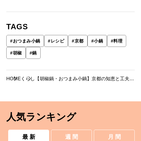
TAGS
#
おつまみ小鍋
#
レシピ
#
京都
#
小鍋
#
料理
#
胡椒
#
鍋
HOME
くらし
【胡椒鍋・おつまみ小鍋】京都の知恵と工夫
を、小鍋にぎゅっと、閉じ込めて。
人気ランキング
最 新
週 間
月 間