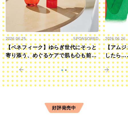
2026.06.25
SPONSORED
2026.06.26
【ベネフィーク】ゆらぎ世代にそっと
【アムジ
寄り添う、めぐるケアで肌も心も前向
したら…
きに
すか？
好評発売中