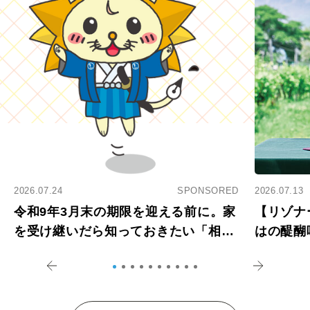
2026.07.24
SPONSORED
2026.07.13
令和9年3月末の期限を迎える前に。家
【リゾナ
を受け継いだら知っておきたい「相続
はの醍醐
登記の義務化」
アペロ