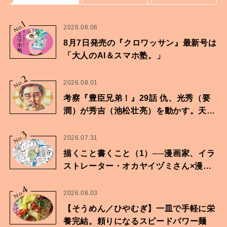
1
No.
2026.08.06
8月7日発売の『クロワッサン』最新号は
「大人のAI＆スマホ塾。」
2
No.
2026.08.01
考察『豊臣兄弟！』29話 仇、光秀（要
潤）が秀吉（池松壮亮）を動かす。天下
に向けた兄弟の分岐点。
3
No.
2026.07.31
描くこと書くこと（1）──漫画家、イラ
ストレーター・オカヤイヅミさん×漫画
家・鶴谷香央理さん
4
No.
2026.08.03
【そうめん／ひやむぎ】一皿で手軽に栄
養完結。頼りになるスピードパワー麺