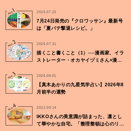
1
No.
2026.07.23
7月24日発売の『クロワッサン』最新号
は「夏バテ撃退レシピ。」
2
No.
2026.07.31
描くこと書くこと（1）──漫画家、イラ
ストレーター・オカヤイヅミさん×漫画
家・鶴谷香央理さん
3
No.
2026.08.01
【真木あかりの九星気学占い】2026年8
月前半の運勢
4
No.
2022.09.14
IKKOさんの美意識が詰まった、凛とし
て華やかな自宅。「整理整頓は心のリズ