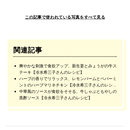
この記事で使われている写真をすべて見る
関連記事
爽やかな刺激で食欲アップ、新生姜とみょうがの牛ス
テーキ【冷水希三子さんのレシピ】
ハーブの香りでリラックス、レモンバームとペパーミ
ントのハーブマリネチキン【冷水希三子さんのレシ
ピ】
中華風のソースが食欲をそそる、牛しゃぶともやしの
黒酢ソース【冷水希三子さんのレシピ】