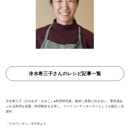
冷水希三子さんのレシピ記事一覧
冷水希三子（ひやみず・きみこ）●料理研究家。素材に真摯に向き合い、季節感あ
ふれる料理を提案。料理教室を主宰し、フードコーディネーターとしても幅広く活
躍中。
『クロワッサン』971号より