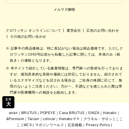
メルマガ解除
クロワッサン オンラインについて
運営会社
広告のお問い合わせ
その他のお問い合わせ
記事中の商品価格は、特に表記がない場合は税込価格です。ただしク
ロワッサン1043号以前から転載した記事に関しては、本体のみ（税
抜き）の価格となります。
本サイトで紹介している健康情報は、専門家への取材を行っておりま
すが、個別具体的な疾病や傷病には対応しておりません。紹介されて
いるエクササイズなどを試される場合は、ご自身の体調に応じて、無
理のないようご注意ください。万が一、不調などを感じられた際は専
門家や医療機関への相談をお勧めします。
文字
大
anan
｜
BRUTUS
｜
POPEYE
｜
Casa BRUTUS
｜
GINZA
｜
Hanako
｜
&Premium
｜
Tarzan
｜
colocal
｜
Hanakoママ
｜
クウネル・サロン
|
ここ
こ
|
MCS
|
マガジンワールド
｜
広告掲載
｜
Privacy Policy
|