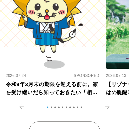
2026.07.24
SPONSORED
2026.07.13
令和9年3月末の期限を迎える前に。家
【リゾナ
を受け継いだら知っておきたい「相続
はの醍醐
登記の義務化」
アペロ