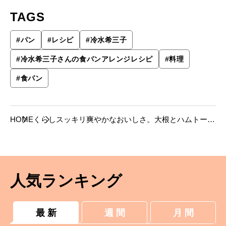
TAGS
#
パン
#
レシピ
#
冷水希三子
#
冷水希三子さんの食パンアレンジレシピ
#
料理
#
食パン
HOME
くらし
スッキリ爽やかなおいしさ。大根とハムトース
ト【冷水希三子さんのレシピ】
人気ランキング
最 新
週 間
月 間