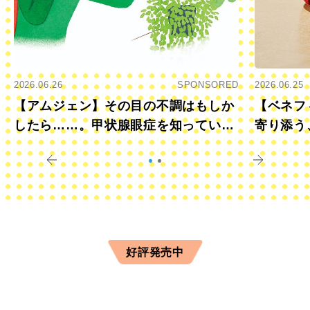
2026.06.26
SPONSORED
2026.06.25
【アムジェン】その目の不調はもしか
【ベネフ
したら……。甲状腺眼症を知っていま
寄り添う
すか？
きに
好評発売中