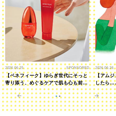
2026.06.25
SPONSORED
2026.06.26
【ベネフィーク】ゆらぎ世代にそっと
【アムジ
寄り添う、めぐるケアで肌も心も前向
したら…
きに
すか？