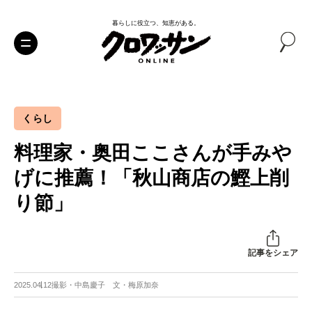
暮らしに役立つ、知恵がある。
くらし
料理家・奥田ここさんが手みや
げに推薦！「秋山商店の鰹上削
り節」
記事をシェア
2025.04.12
撮影・中島慶子 文・梅原加奈