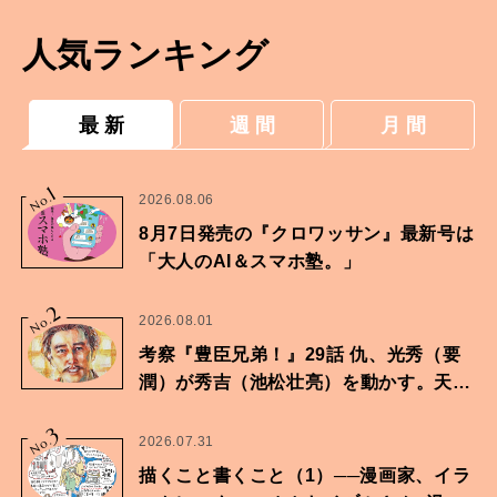
人気ランキング
最 新
週 間
月 間
1
No.
2026.08.06
8月7日発売の『クロワッサン』最新号は
「大人のAI＆スマホ塾。」
2
No.
2026.08.01
考察『豊臣兄弟！』29話 仇、光秀（要
潤）が秀吉（池松壮亮）を動かす。天下
に向けた兄弟の分岐点。
3
No.
2026.07.31
描くこと書くこと（1）──漫画家、イラ