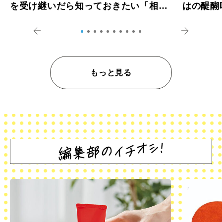
を受け継いだら知っておきたい「相続
はの醍醐
登記の義務化」
アペロ
もっと見る