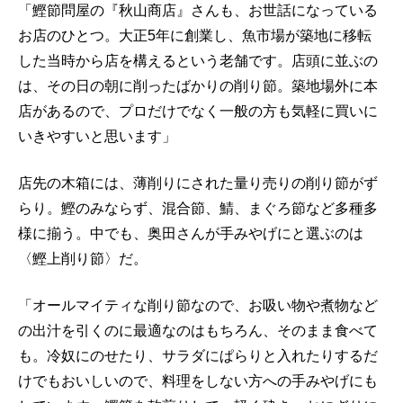
「鰹節問屋の『秋山商店』さんも、お世話になっている
お店のひとつ。大正5年に創業し、魚市場が築地に移転
した当時から店を構えるという老舗です。店頭に並ぶの
は、その日の朝に削ったばかりの削り節。築地場外に本
店があるので、プロだけでなく一般の方も気軽に買いに
いきやすいと思います」
店先の木箱には、薄削りにされた量り売りの削り節がず
らり。鰹のみならず、混合節、鯖、まぐろ節など多種多
様に揃う。中でも、奥田さんが手みやげにと選ぶのは
〈鰹上削り節〉だ。
「オールマイティな削り節なので、お吸い物や煮物など
の出汁を引くのに最適なのはもちろん、そのまま食べて
も。冷奴にのせたり、サラダにぱらりと入れたりするだ
けでもおいしいので、料理をしない方への手みやげにも