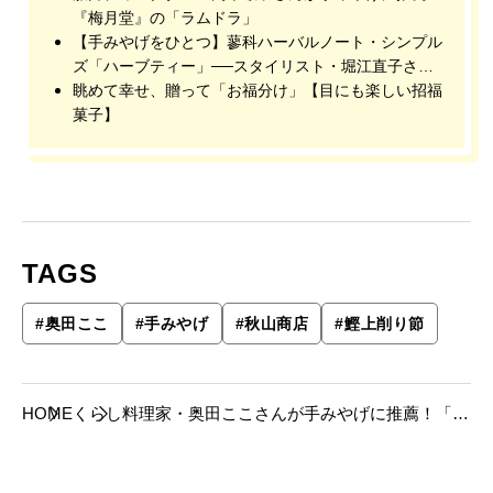
『梅月堂』の「ラムドラ」
【手みやげをひとつ】蓼科ハーバルノート・シンプル
ズ「ハーブティー」──スタイリスト・堀江直子さん
推薦
眺めて幸せ、贈って「お福分け」【目にも楽しい招福
菓子】
TAGS
#
奥田ここ
#
手みやげ
#
秋山商店
#
鰹上削り節
HOME
くらし
料理家・奥田ここさんが手みやげに推薦！「秋
山商店の鰹上削り節」