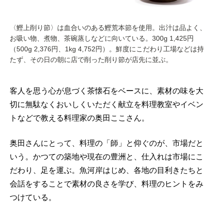
〈鰹上削り節〉は血合いのある鰹荒本節を使用。出汁は品よく、
お吸い物、煮物、茶碗蒸しなどに向いている。300g 1,425円
（500g 2,376円、1kg 4,752円）。鮮度にこだわり工場などは持
たず、その日の朝に店で削った削り節が店先に並ぶ。
客人を思う心が息づく茶懐石をベースに、素材の味を大
切に無駄なくおいしくいただく献立を料理教室やイベン
トなどで教える料理家の奥田ここさん。
奥田さんにとって、料理の「師」と仰ぐのが、市場だと
いう。かつての築地や現在の豊洲と、仕入れは市場にこ
だわり、足を運ぶ。魚河岸はじめ、各地の目利きたちと
会話をすることで素材の良さを学び、料理のヒントをみ
つけている。