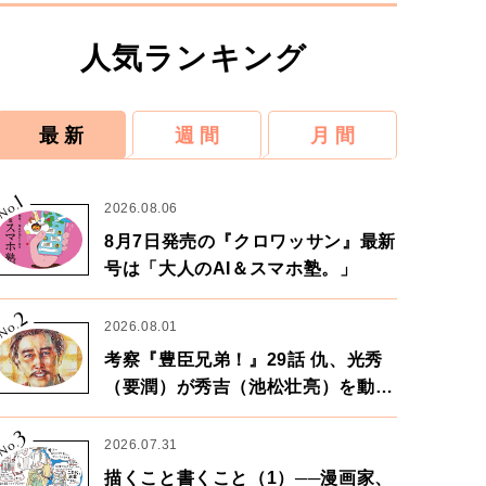
人気ランキング
最 新
週 間
月 間
1
No.
2026.08.06
8月7日発売の『クロワッサン』最新
号は「大人のAI＆スマホ塾。」
2
No.
2026.08.01
考察『豊臣兄弟！』29話 仇、光秀
（要潤）が秀吉（池松壮亮）を動か
す。天下に向けた兄弟の分岐点。
3
No.
2026.07.31
描くこと書くこと（1）──漫画家、