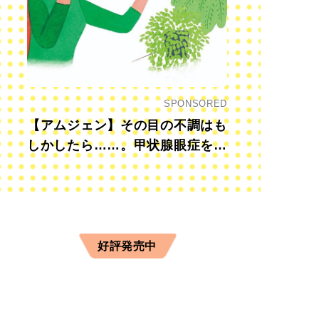
SPONSORED
【アムジェン】その目の不調はも
しかしたら……。甲状腺眼症を知
っていますか？
好評発売中