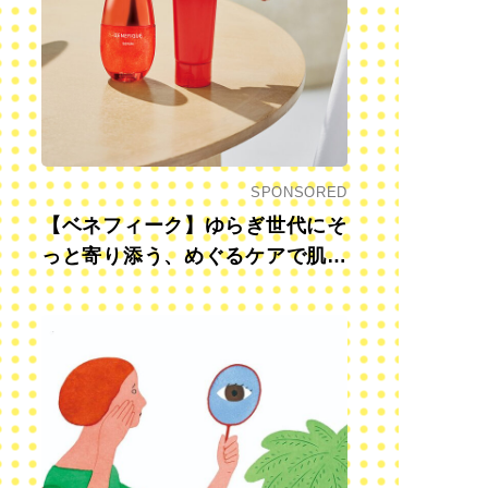
SPONSORED
【ベネフィーク】ゆらぎ世代にそ
っと寄り添う、めぐるケアで肌も
心も前向きに