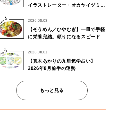
イラストレーター・オカヤイヅミさ
ん×漫画家・鶴谷香央理さん
4
No.
2026.08.03
【そうめん／ひやむぎ】一皿で手軽
に栄養完結。頼りになるスピードパ
ワー麺
5
No.
2026.08.01
【真木あかりの九星気学占い】
2026年8月前半の運勢
もっと見る