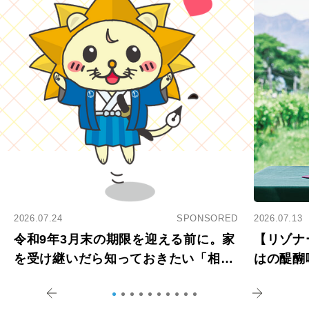
2026.07.24
SPONSORED
2026.07.13
令和9年3月末の期限を迎える前に。家
【リゾナ
を受け継いだら知っておきたい「相続
はの醍醐
登記の義務化」
アペロ