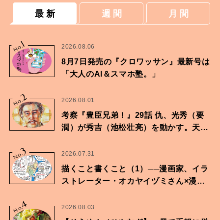
最 新
週 間
月 間
1
No.
2026.08.06
8月7日発売の『クロワッサン』最新号は
「大人のAI＆スマホ塾。」
2
No.
2026.08.01
考察『豊臣兄弟！』29話 仇、光秀（要
潤）が秀吉（池松壮亮）を動かす。天下
に向けた兄弟の分岐点。
3
No.
2026.07.31
描くこと書くこと（1）──漫画家、イラ
ストレーター・オカヤイヅミさん×漫画
家・鶴谷香央理さん
4
No.
2026.08.03