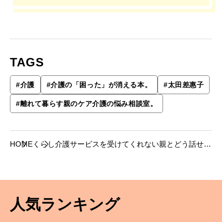
TAGS
#
介護
#
介護の「困った」が消える本。
#
太田差惠子
#
離れて暮らす親のケア介護の悩み相談室。
HOME
くらし
介護サービスを受けてくれない親とどう話せば
いい？【介護の悩み相談室・コミュニケーショ
ン編】
人気ランキング