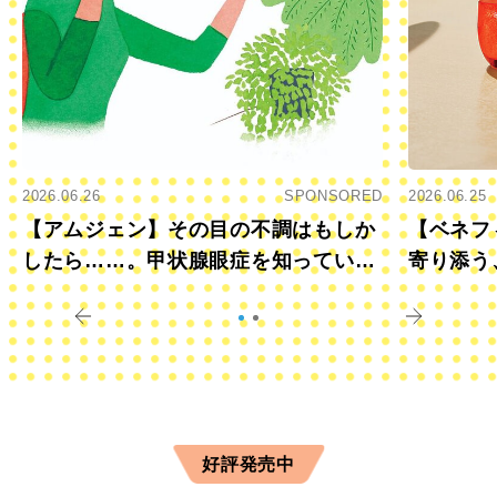
2026.06.26
SPONSORED
2026.06.25
【アムジェン】その目の不調はもしか
【ベネフ
したら……。甲状腺眼症を知っていま
寄り添う
すか？
きに
好評発売中