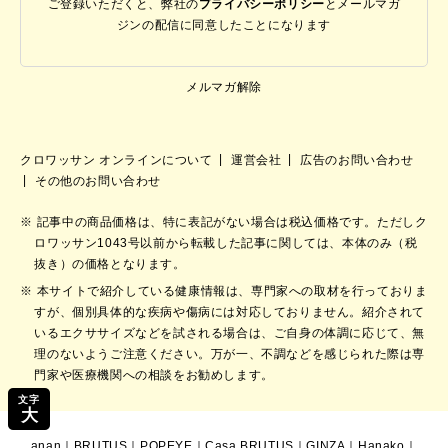
ご登録いただくと、弊社の
プライバシーポリシー
と
メールマガ
ジンの配信に同意したことになります
メルマガ解除
クロワッサン オンラインについて
運営会社
広告のお問い合わせ
その他のお問い合わせ
記事中の商品価格は、特に表記がない場合は税込価格です。ただしク
ロワッサン1043号以前から転載した記事に関しては、本体のみ（税
抜き）の価格となります。
本サイトで紹介している健康情報は、専門家への取材を行っておりま
すが、個別具体的な疾病や傷病には対応しておりません。紹介されて
いるエクササイズなどを試される場合は、ご自身の体調に応じて、無
理のないようご注意ください。万が一、不調などを感じられた際は専
門家や医療機関への相談をお勧めします。
文字
大
anan
｜
BRUTUS
｜
POPEYE
｜
Casa BRUTUS
｜
GINZA
｜
Hanako
｜