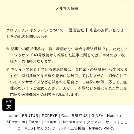
メルマガ解除
クロワッサン オンラインについて
運営会社
広告のお問い合わせ
その他のお問い合わせ
記事中の商品価格は、特に表記がない場合は税込価格です。ただしク
ロワッサン1043号以前から転載した記事に関しては、本体のみ（税
抜き）の価格となります。
本サイトで紹介している健康情報は、専門家への取材を行っておりま
すが、個別具体的な疾病や傷病には対応しておりません。紹介されて
いるエクササイズなどを試される場合は、ご自身の体調に応じて、無
理のないようご注意ください。万が一、不調などを感じられた際は専
門家や医療機関への相談をお勧めします。
文字
大
anan
｜
BRUTUS
｜
POPEYE
｜
Casa BRUTUS
｜
GINZA
｜
Hanako
｜
&Premium
｜
Tarzan
｜
colocal
｜
Hanakoママ
｜
クウネル・サロン
|
ここ
こ
|
MCS
|
マガジンワールド
｜
広告掲載
｜
Privacy Policy
|