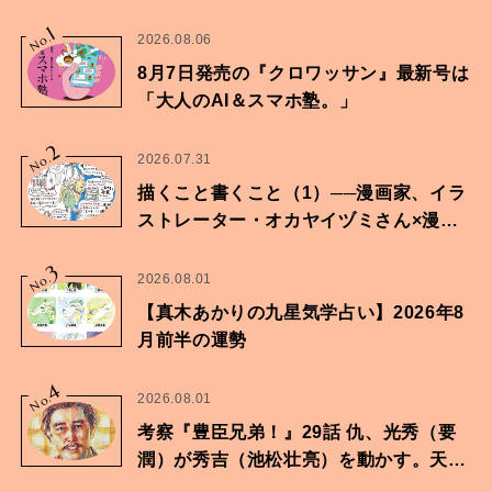
1
No.
2026.08.06
8月7日発売の『クロワッサン』最新号は
「大人のAI＆スマホ塾。」
2
No.
2026.07.31
描くこと書くこと（1）──漫画家、イラ
ストレーター・オカヤイヅミさん×漫画
家・鶴谷香央理さん
3
No.
2026.08.01
【真木あかりの九星気学占い】2026年8
月前半の運勢
4
No.
2026.08.01
考察『豊臣兄弟！』29話 仇、光秀（要
潤）が秀吉（池松壮亮）を動かす。天下
に向けた兄弟の分岐点。