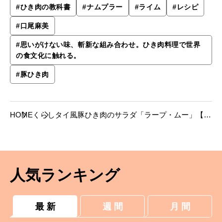
#
ひき肉の教科書
#
ナムプラー
#
ライム
#
レシピ
#
口尾麻美
#
思いがけない味、斬新な組み合わせ。ひき肉料理で世界
の食文化に触れる。
#
豚ひき肉
HOME
くらし
タイ風豚ひき肉のサラダ「ラープ・ムー」【口
尾麻美さんのレシピ】
人気ランキング
最 新
週 間
月 間