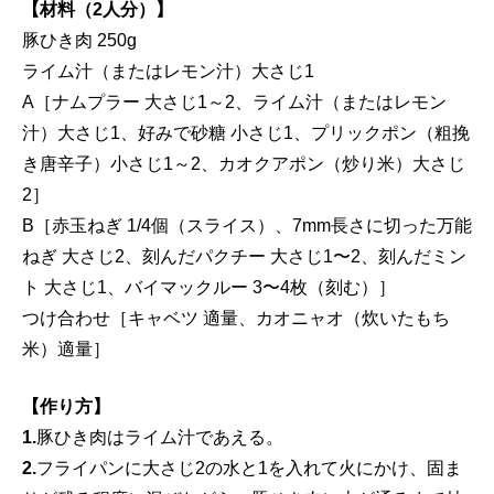
【材料（2人分）】
豚ひき肉 250g
ライム汁（またはレモン汁）大さじ1
A［ナムプラー 大さじ1～2、ライム汁（またはレモン
汁）大さじ1、好みで砂糖 小さじ1、プリックポン（粗挽
き唐辛子）小さじ1～2、カオクアポン（炒り米）大さじ
2］
B［赤玉ねぎ 1/4個（スライス）、7mm長さに切った万能
ねぎ 大さじ2、刻んだパクチー 大さじ1〜2、刻んだミン
ト 大さじ1、バイマックルー 3〜4枚（刻む）］
つけ合わせ［キャベツ 適量、カオニャオ（炊いたもち
米）適量］
【作り方】
1.
豚ひき肉はライム汁であえる。
2.
フライパンに大さじ2の水と1を入れて火にかけ、固ま