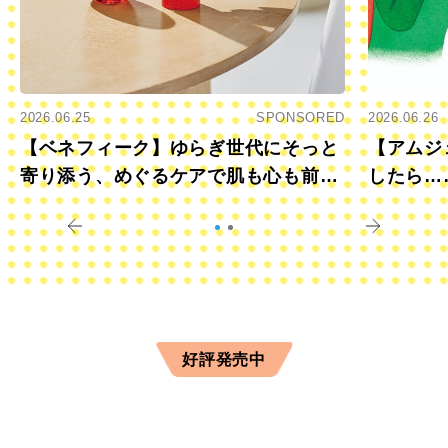
2026.06.25
SPONSORED
2026.06.26
【ベネフィーク】ゆらぎ世代にそっと
【アムジ
寄り添う、めぐるケアで肌も心も前向
したら…
きに
すか？
好評発売中