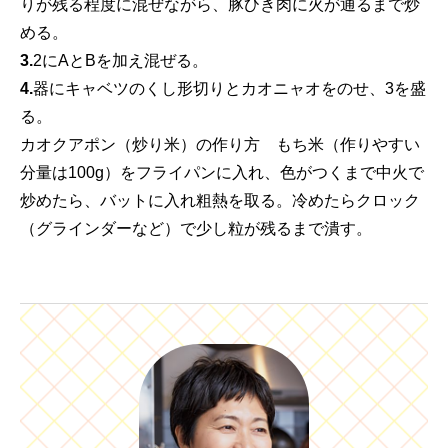
りが残る程度に混ぜながら、豚ひき肉に火が通るまで炒
める。
3.
2にAとBを加え混ぜる。
4.
器にキャベツのくし形切りとカオニャオをのせ、3を盛
る。
カオクアポン（炒り米）の作り方 もち米（作りやすい
分量は100g）をフライパンに入れ、色がつくまで中火で
炒めたら、バットに入れ粗熱を取る。冷めたらクロック
（グラインダーなど）で少し粒が残るまで潰す。