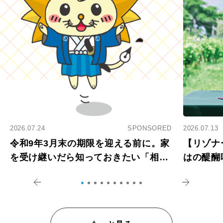
2026.07.24
SPONSORED
2026.07.13
令和9年3月末の期限を迎える前に。家
【リゾナ
を受け継いだら知っておきたい「相続
はの醍醐
登記の義務化」
アペロ