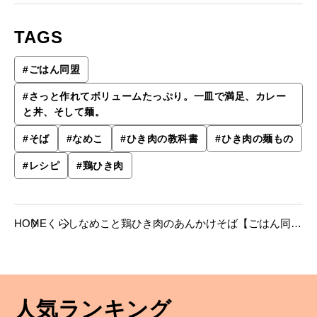
TAGS
#
ごはん同盟
#
さっと作れてボリュームたっぷり。一皿で満足、カレー
と丼、そして麺。
#
そば
#
なめこ
#
ひき肉の教科書
#
ひき肉の麺もの
#
レシピ
#
鶏ひき肉
HOME
くらし
なめこと鶏ひき肉のあんかけそば【ごはん同盟
のレシピ】
人気ランキング