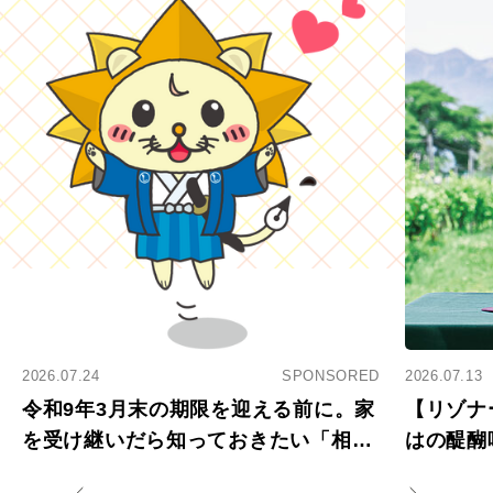
2026.07.24
SPONSORED
2026.07.13
令和9年3月末の期限を迎える前に。家
【リゾナ
を受け継いだら知っておきたい「相続
はの醍醐
登記の義務化」
アペロ