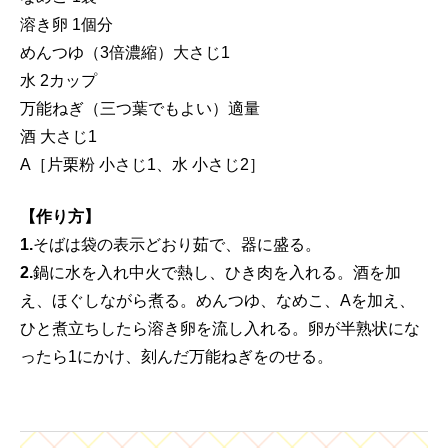
溶き卵 1個分
めんつゆ（3倍濃縮）大さじ1
水 2カップ
万能ねぎ（三つ葉でもよい）適量
酒 大さじ1
A［片栗粉 小さじ1、水 小さじ2］
【作り方】
1.
そばは袋の表示どおり茹で、器に盛る。
2.
鍋に水を入れ中火で熱し、ひき肉を入れる。酒を加
え、ほぐしながら煮る。めんつゆ、なめこ、Aを加え、
ひと煮立ちしたら溶き卵を流し入れる。卵が半熟状にな
ったら1にかけ、刻んだ万能ねぎをのせる。