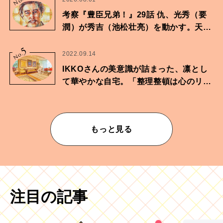
No.
考察『豊臣兄弟！』29話 仇、光秀（要
潤）が秀吉（池松壮亮）を動かす。天下
に向けた兄弟の分岐点。
5
No.
2022.09.14
IKKOさんの美意識が詰まった、凛とし
て華やかな自宅。「整理整頓は心のリズ
ムが乱されないための作業」。
もっと見る
注目の記事