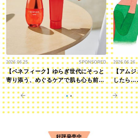
2026.06.25
SPONSORED
2026.06.26
【ベネフィーク】ゆらぎ世代にそっと
【アムジ
寄り添う、めぐるケアで肌も心も前向
したら…
きに
すか？
好評発売中