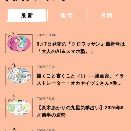
最 新
週 間
月 間
1
No.
2026.08.06
8月7日発売の『クロワッサン』最新号は
「大人のAI＆スマホ塾。」
2
No.
2026.07.31
描くこと書くこと（1）──漫画家、イラ
ストレーター・オカヤイヅミさん×漫画
家・鶴谷香央理さん
3
No.
2026.08.01
【真木あかりの九星気学占い】2026年8
月前半の運勢
4
2026.08.01