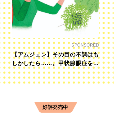
SPONSORED
【アムジェン】その目の不調はも
しかしたら……。甲状腺眼症を知
っていますか？
好評発売中