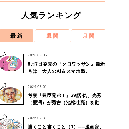
人気ランキング
最 新
週 間
月 間
1
No.
2026.08.06
8月7日発売の『クロワッサン』最新
号は「大人のAI＆スマホ塾。」
2
No.
2026.08.01
考察『豊臣兄弟！』29話 仇、光秀
（要潤）が秀吉（池松壮亮）を動か
す。天下に向けた兄弟の分岐点。
3
No.
2026.07.31
描くこと書くこと（1）──漫画家、