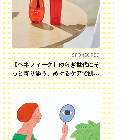
SPONSORED
【ベネフィーク】ゆらぎ世代にそ
っと寄り添う、めぐるケアで肌も
心も前向きに