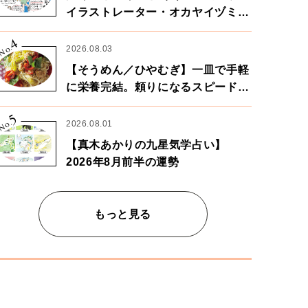
イラストレーター・オカヤイヅミさ
ん×漫画家・鶴谷香央理さん
4
No.
2026.08.03
【そうめん／ひやむぎ】一皿で手軽
に栄養完結。頼りになるスピードパ
ワー麺
5
No.
2026.08.01
【真木あかりの九星気学占い】
2026年8月前半の運勢
もっと見る