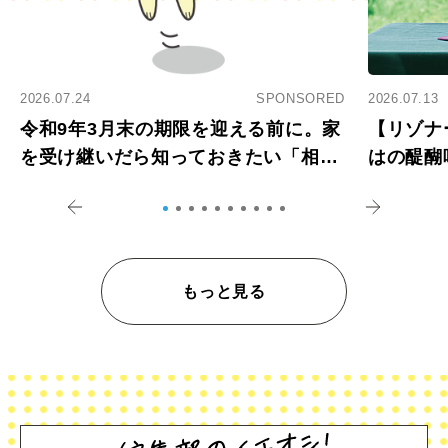
2026.07.24
SPONSORED
2026.07.13
令和9年3月末の期限を迎える前に。家
【リゾナ
を受け継いだら知っておきたい「相続
はの醍醐
登記の義務化」
アペロ
もっと見る