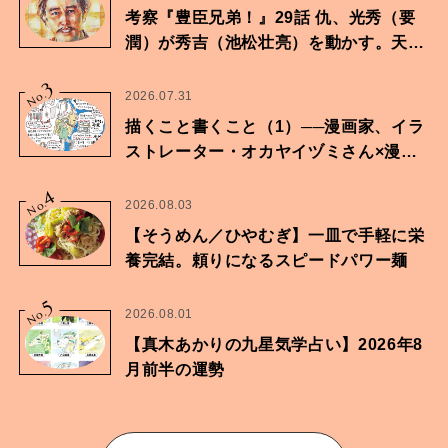
考察『豊臣兄弟！』29話 仇、光秀（要
潤）が秀吉（池松壮亮）を動かす。天下
に向けた兄弟の分岐点。
3
No.
2026.07.31
描くこと書くこと（1）──漫画家、イラ
ストレーター・オカヤイヅミさん×漫画
家・鶴谷香央理さん
4
No.
2026.08.03
【そうめん／ひやむぎ】一皿で手軽に栄
養完結。頼りになるスピードパワー麺
5
No.
2026.08.01
【真木あかりの九星気学占い】2026年8
月前半の運勢