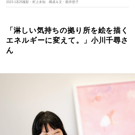
2023.12.25
撮影・村上未知 構成＆文・殿井悠子
「淋しい気持ちの拠り所を絵を描く
エネルギーに変えて。」小川千尋さ
ん