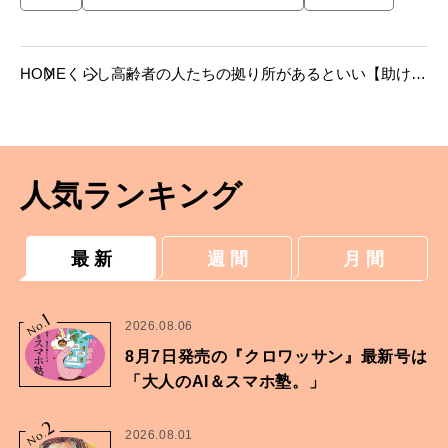
HOME
くらし
高齢者の人たちの拠り所があるといい【助け合
って。介護のある日常】
人気ランキング
最 新
週 間
月 間
1
No.
2026.08.06
8月7日発売の『クロワッサン』最新号は
「大人のAI＆スマホ塾。」
2
No.
2026.08.01