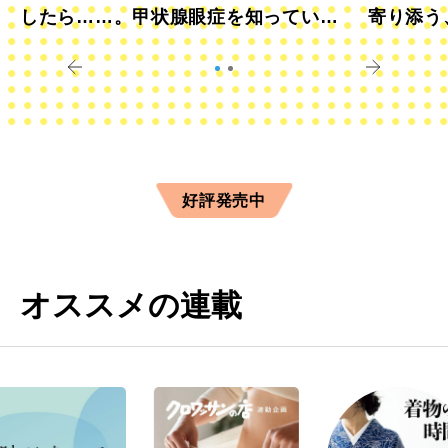
したら……。甲状腺眼症を知っていま
寄り添う
すか？
きに
好評発売中
オススメの連載