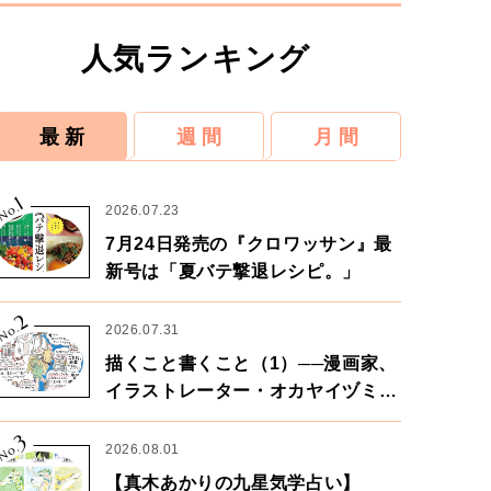
人気ランキング
最 新
週 間
月 間
1
No.
2026.07.23
7月24日発売の『クロワッサン』最
新号は「夏バテ撃退レシピ。」
2
No.
2026.07.31
描くこと書くこと（1）──漫画家、
イラストレーター・オカヤイヅミさ
ん×漫画家・鶴谷香央理さん
3
No.
2026.08.01
【真木あかりの九星気学占い】