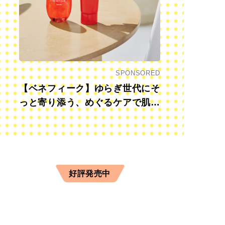
SPONSORED
【ベネフィーク】ゆらぎ世代にそ
っと寄り添う、めぐるケアで肌も
心も前向きに
好評発売中