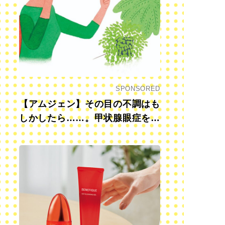
SPONSORED
【アムジェン】その目の不調はも
しかしたら……。甲状腺眼症を知
っていますか？