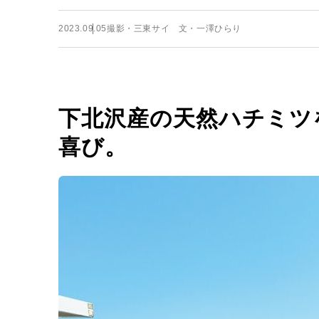
2023.09.05
撮影・三東サイ 文・一澤ひらり
下北沢産の天然ハチミツ
喜び。