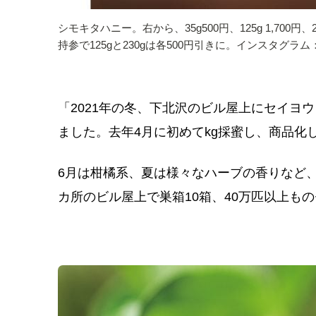
シモキタハニー。右から、35g500円、125g 1,700円、
持参で125gと230gは各500円引きに。インスタグラム：@wildt
「2021年の冬、下北沢のビル屋上にセイヨ
ました。去年4月に初めてkg採蜜し、商品化
6月は柑橘系、夏は様々なハーブの香りなど
カ所のビル屋上で巣箱10箱、40万匹以上も