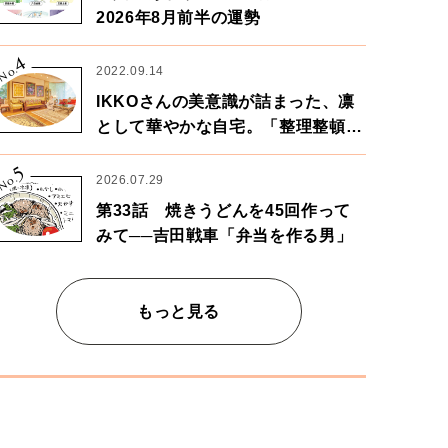
2026年8月前半の運勢
4
No.
2022.09.14
IKKOさんの美意識が詰まった、凛
として華やかな自宅。「整理整頓は
心のリズムが乱されないための作
5
業」。
No.
2026.07.29
第33話 焼きうどんを45回作って
みて──吉田戦車「弁当を作る男」
もっと見る