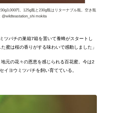
230g3,000円。125g瓶と230g瓶はリターナブル瓶。空き瓶
eastation_shi mokita
ウミツバチの巣箱7箱を置いて養蜂がスタートし
した蜜は桜の香りがする味わいで感動しました」
、地元の花々の恩恵を感じられる百花蜜。今は2
のセイヨウミツバチを飼い育てている。