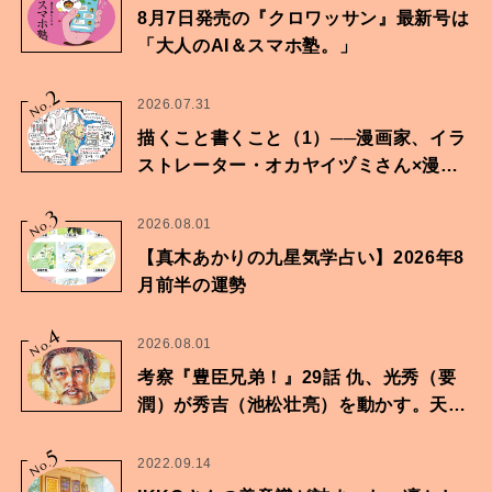
8月7日発売の『クロワッサン』最新号は
「大人のAI＆スマホ塾。」
2
No.
2026.07.31
描くこと書くこと（1）──漫画家、イラ
ストレーター・オカヤイヅミさん×漫画
家・鶴谷香央理さん
3
No.
2026.08.01
【真木あかりの九星気学占い】2026年8
月前半の運勢
4
No.
2026.08.01
考察『豊臣兄弟！』29話 仇、光秀（要
潤）が秀吉（池松壮亮）を動かす。天下
に向けた兄弟の分岐点。
5
No.
2022.09.14