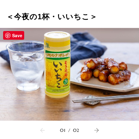
＜今夜の1杯・いいちこ＞
Save
01
/
02