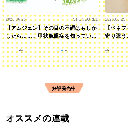
2026.06.26
SPONSORED
2026.06.25
【アムジェン】その目の不調はもしか
【ベネフ
したら……。甲状腺眼症を知っていま
寄り添う
すか？
きに
好評発売中
オススメの連載