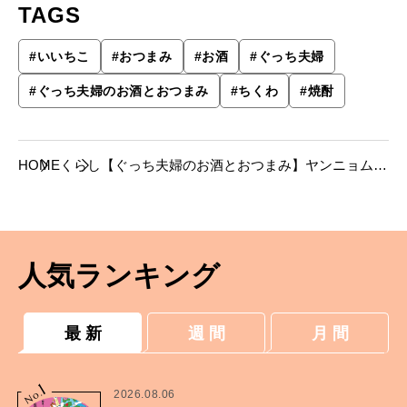
TAGS
#
いいちこ
#
おつまみ
#
お酒
#
ぐっち夫婦
#
ぐっち夫婦のお酒とおつまみ
#
ちくわ
#
焼酎
HOME
くらし
【ぐっち夫婦のお酒とおつまみ】ヤンニョムち
くわ×いいちこ
人気ランキング
最 新
週 間
月 間
1
No.
2026.08.06