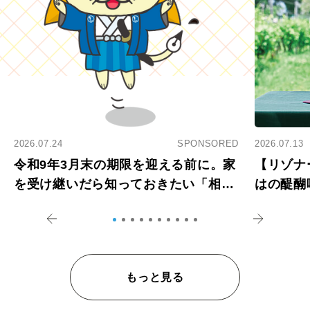
2026.07.24
SPONSORED
2026.07.13
令和9年3月末の期限を迎える前に。家
【リゾナ
を受け継いだら知っておきたい「相続
はの醍醐
登記の義務化」
アペロ
もっと見る