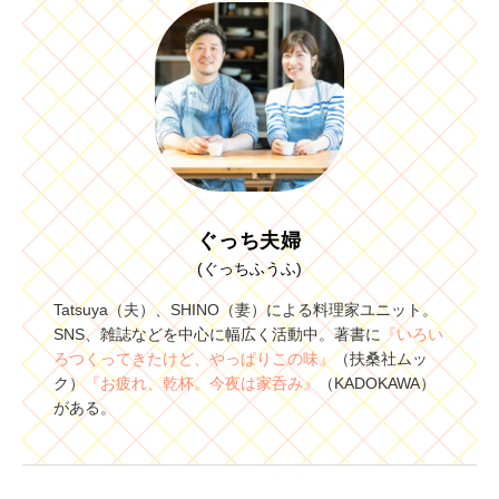
ぐっち夫婦
(ぐっちふうふ)
Tatsuya（夫）、SHINO（妻）による料理家ユニット。
SNS、雑誌などを中心に幅広く活動中。著書に
『いろい
ろつくってきたけど、やっぱりこの味』
（扶桑社ムッ
ク）
『お疲れ、乾杯。今夜は家呑み』
（KADOKAWA）
がある。