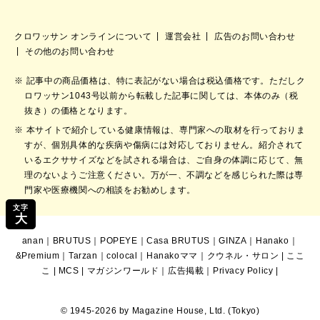
クロワッサン オンラインについて
運営会社
広告のお問い合わせ
その他のお問い合わせ
記事中の商品価格は、特に表記がない場合は税込価格です。ただしク
ロワッサン1043号以前から転載した記事に関しては、本体のみ（税
抜き）の価格となります。
本サイトで紹介している健康情報は、専門家への取材を行っておりま
すが、個別具体的な疾病や傷病には対応しておりません。紹介されて
いるエクササイズなどを試される場合は、ご自身の体調に応じて、無
理のないようご注意ください。万が一、不調などを感じられた際は専
門家や医療機関への相談をお勧めします。
文字
大
anan
｜
BRUTUS
｜
POPEYE
｜
Casa BRUTUS
｜
GINZA
｜
Hanako
｜
&Premium
｜
Tarzan
｜
colocal
｜
Hanakoママ
｜
クウネル・サロン
|
ここ
こ
|
MCS
|
マガジンワールド
｜
広告掲載
｜
Privacy Policy
|
© 1945-2026 by Magazine House, Ltd. (Tokyo)