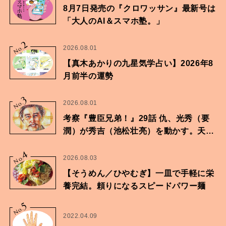
8月7日発売の『クロワッサン』最新号は
「大人のAI＆スマホ塾。」
2
No.
2026.08.01
【真木あかりの九星気学占い】2026年8
月前半の運勢
3
No.
2026.08.01
考察『豊臣兄弟！』29話 仇、光秀（要
潤）が秀吉（池松壮亮）を動かす。天下
に向けた兄弟の分岐点。
4
No.
2026.08.03
【そうめん／ひやむぎ】一皿で手軽に栄
養完結。頼りになるスピードパワー麺
5
No.
2022.04.09