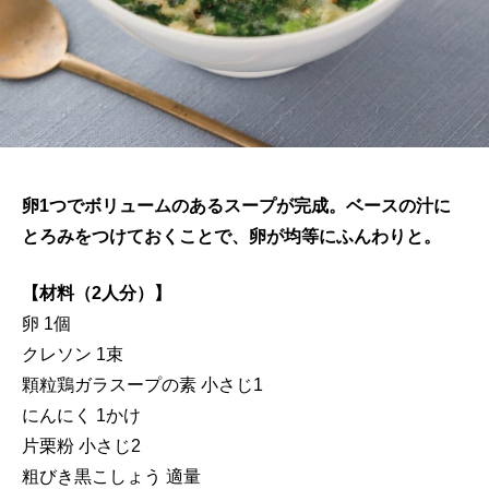
卵1つでボリュームのあるスープが完成。ベースの汁に
とろみをつけておくことで、卵が均等にふんわりと。
【材料（2人分）】
卵 1個
クレソン 1束
顆粒鶏ガラスープの素 小さじ1
にんにく 1かけ
片栗粉 小さじ2
粗びき黒こしょう 適量