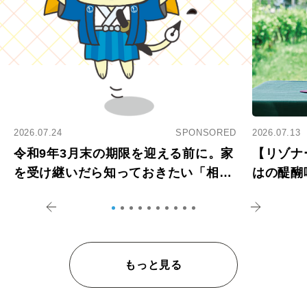
2026.07.24
SPONSORED
2026.07.13
令和9年3月末の期限を迎える前に。家
【リゾナ
を受け継いだら知っておきたい「相続
はの醍醐
登記の義務化」
アペロ
もっと見る