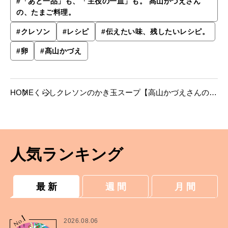
#
「あと一品」も、「主役の一皿」も。 髙山かづえさん
の、たまご料理。
#
クレソン
#
レシピ
#
伝えたい味、残したいレシピ。
#
卵
#
髙山かづえ
HOME
くらし
クレソンのかき玉スープ【高山かづえさんの卵
料理レシピ】
人気ランキング
最 新
週 間
月 間
1
No.
2026.08.06