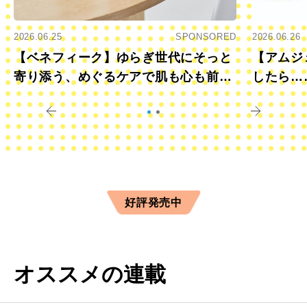
2026.06.25
SPONSORED
2026.06.26
【ベネフィーク】ゆらぎ世代にそっと
【アムジ
寄り添う、めぐるケアで肌も心も前向
したら…
きに
すか？
好評発売中
オススメの連載