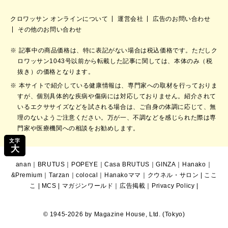
クロワッサン オンラインについて
運営会社
広告のお問い合わせ
その他のお問い合わせ
記事中の商品価格は、特に表記がない場合は税込価格です。ただしク
ロワッサン1043号以前から転載した記事に関しては、本体のみ（税
抜き）の価格となります。
本サイトで紹介している健康情報は、専門家への取材を行っておりま
すが、個別具体的な疾病や傷病には対応しておりません。紹介されて
いるエクササイズなどを試される場合は、ご自身の体調に応じて、無
理のないようご注意ください。万が一、不調などを感じられた際は専
門家や医療機関への相談をお勧めします。
文字
大
anan
｜
BRUTUS
｜
POPEYE
｜
Casa BRUTUS
｜
GINZA
｜
Hanako
｜
&Premium
｜
Tarzan
｜
colocal
｜
Hanakoママ
｜
クウネル・サロン
|
ここ
こ
|
MCS
|
マガジンワールド
｜
広告掲載
｜
Privacy Policy
|
© 1945-2026 by Magazine House, Ltd. (Tokyo)