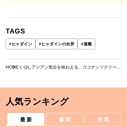
TAGS
#
ヒャダイン
#
ヒャダインの台所
#
連載
HOME
くらし
アジアン気分を味わえる、ココナッツクリーム
シチュー【ヒャダインの台所 Vol.138】
人気ランキング
最 新
週 間
月 間