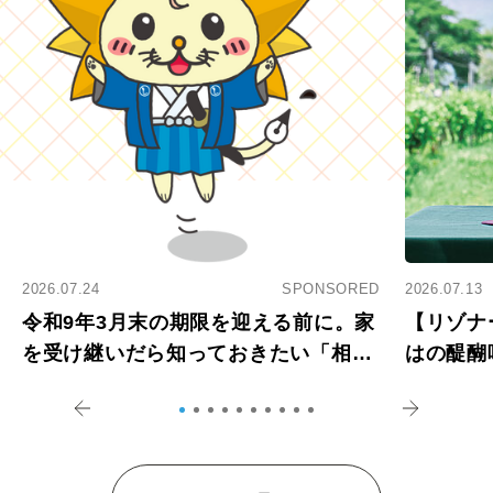
2026.07.24
SPONSORED
2026.07.13
令和9年3月末の期限を迎える前に。家
【リゾナ
を受け継いだら知っておきたい「相続
はの醍醐
登記の義務化」
アペロ