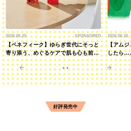
2026.06.25
SPONSORED
2026.06.26
【ベネフィーク】ゆらぎ世代にそっと
【アムジ
寄り添う、めぐるケアで肌も心も前向
したら…
きに
すか？
好評発売中