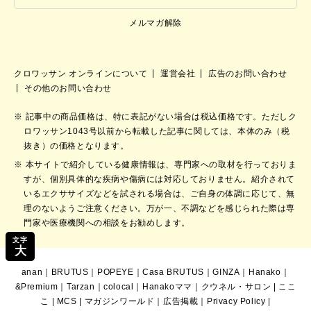
メルマガ解除
クロワッサン オンラインについて
運営会社
広告のお問い合わせ
その他のお問い合わせ
記事中の商品価格は、特に表記がない場合は税込価格です。ただしク
ロワッサン1043号以前から転載した記事に関しては、本体のみ（税
抜き）の価格となります。
本サイトで紹介している健康情報は、専門家への取材を行っておりま
すが、個別具体的な疾病や傷病には対応しておりません。紹介されて
いるエクササイズなどを試される場合は、ご自身の体調に応じて、無
理のないようご注意ください。万が一、不調などを感じられた際は専
門家や医療機関への相談をお勧めします。
文字
大
anan
｜
BRUTUS
｜
POPEYE
｜
Casa BRUTUS
｜
GINZA
｜
Hanako
｜
&Premium
｜
Tarzan
｜
colocal
｜
Hanakoママ
｜
クウネル・サロン
|
ここ
こ
|
MCS
|
マガジンワールド
｜
広告掲載
｜
Privacy Policy
|