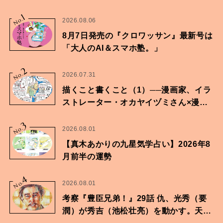
1
No.
2026.08.06
8月7日発売の『クロワッサン』最新号は
「大人のAI＆スマホ塾。」
2
No.
2026.07.31
描くこと書くこと（1）──漫画家、イラ
ストレーター・オカヤイヅミさん×漫画
家・鶴谷香央理さん
3
No.
2026.08.01
【真木あかりの九星気学占い】2026年8
月前半の運勢
4
No.
2026.08.01
考察『豊臣兄弟！』29話 仇、光秀（要
潤）が秀吉（池松壮亮）を動かす。天下