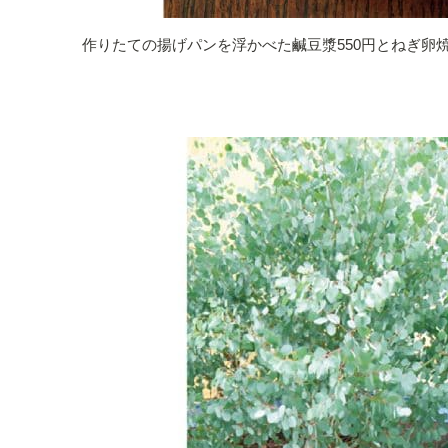
作りたての揚げパンを浮かべた鹹豆漿550円とねぎ卵