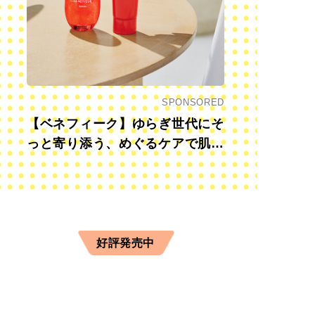
SPONSORED
【ベネフィーク】ゆらぎ世代にそ
っと寄り添う、めぐるケアで肌も
心も前向きに
好評発売中