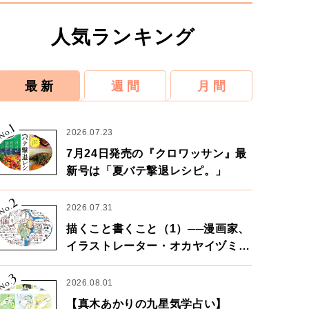
人気ランキング
最 新
週 間
月 間
1
No.
2026.07.23
7月24日発売の『クロワッサン』最
新号は「夏バテ撃退レシピ。」
2
No.
2026.07.31
描くこと書くこと（1）──漫画家、
イラストレーター・オカヤイヅミさ
ん×漫画家・鶴谷香央理さん
3
No.
2026.08.01
【真木あかりの九星気学占い】