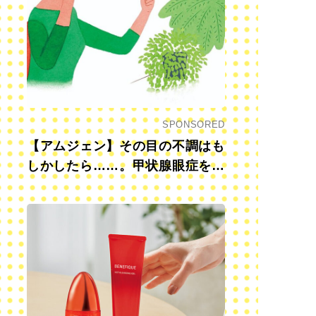
SPONSORED
【アムジェン】その目の不調はも
しかしたら……。甲状腺眼症を知
っていますか？