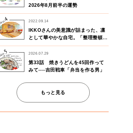
2026年8月前半の運勢
4
No.
2022.09.14
IKKOさんの美意識が詰まった、凛
として華やかな自宅。「整理整頓は
心のリズムが乱されないための作
5
業」。
No.
2026.07.29
第33話 焼きうどんを45回作って
みて──吉田戦車「弁当を作る男」
もっと見る