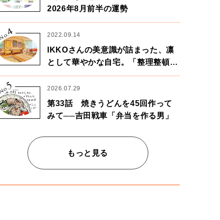
2026年8月前半の運勢
4
No.
2022.09.14
IKKOさんの美意識が詰まった、凛
として華やかな自宅。「整理整頓は
心のリズムが乱されないための作
5
業」。
No.
2026.07.29
第33話 焼きうどんを45回作って
みて──吉田戦車「弁当を作る男」
もっと見る