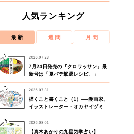
人気ランキング
最 新
週 間
月 間
1
No.
2026.07.23
7月24日発売の『クロワッサン』最
新号は「夏バテ撃退レシピ。」
2
No.
2026.07.31
描くこと書くこと（1）──漫画家、
イラストレーター・オカヤイヅミさ
ん×漫画家・鶴谷香央理さん
3
No.
2026.08.01
【真木あかりの九星気学占い】