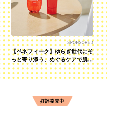
SPONSORED
【ベネフィーク】ゆらぎ世代にそ
っと寄り添う、めぐるケアで肌も
心も前向きに
好評発売中