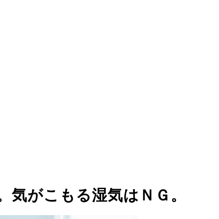
よく。気がこもる湿気はＮＧ。