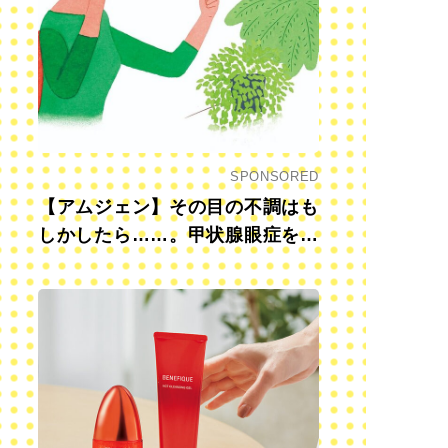
SPONSORED
【アムジェン】その目の不調はも
しかしたら……。甲状腺眼症を知
っていますか？