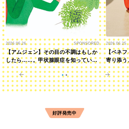
2026.06.26
SPONSORED
2026.06.25
【アムジェン】その目の不調はもしか
【ベネフ
したら……。甲状腺眼症を知っていま
寄り添う
すか？
きに
好評発売中