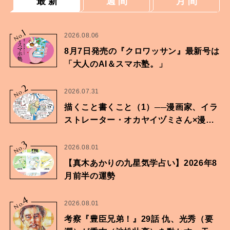
最 新
週 間
月 間
1
No.
2026.08.06
8月7日発売の『クロワッサン』最新号は
「大人のAI＆スマホ塾。」
2
No.
2026.07.31
描くこと書くこと（1）──漫画家、イラ
ストレーター・オカヤイヅミさん×漫画
家・鶴谷香央理さん
3
No.
2026.08.01
【真木あかりの九星気学占い】2026年8
月前半の運勢
4
No.
2026.08.01
考察『豊臣兄弟！』29話 仇、光秀（要