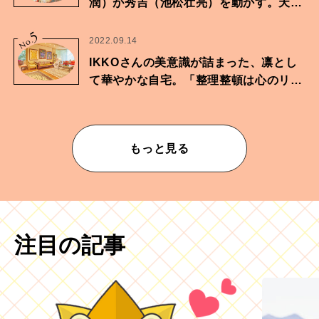
潤）が秀吉（池松壮亮）を動かす。天下
に向けた兄弟の分岐点。
5
No.
2022.09.14
IKKOさんの美意識が詰まった、凛とし
て華やかな自宅。「整理整頓は心のリズ
ムが乱されないための作業」。
もっと見る
注目の記事