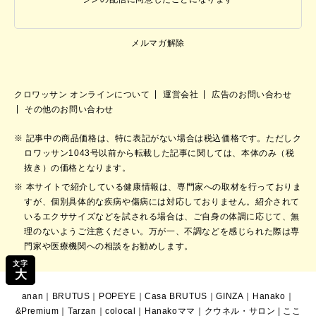
メルマガ解除
クロワッサン オンラインについて
運営会社
広告のお問い合わせ
その他のお問い合わせ
記事中の商品価格は、特に表記がない場合は税込価格です。ただしク
ロワッサン1043号以前から転載した記事に関しては、本体のみ（税
抜き）の価格となります。
本サイトで紹介している健康情報は、専門家への取材を行っておりま
すが、個別具体的な疾病や傷病には対応しておりません。紹介されて
いるエクササイズなどを試される場合は、ご自身の体調に応じて、無
理のないようご注意ください。万が一、不調などを感じられた際は専
門家や医療機関への相談をお勧めします。
文字
大
anan
｜
BRUTUS
｜
POPEYE
｜
Casa BRUTUS
｜
GINZA
｜
Hanako
｜
&Premium
｜
Tarzan
｜
colocal
｜
Hanakoママ
｜
クウネル・サロン
|
ここ