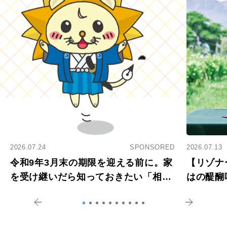
2026.07.24
SPONSORED
2026.07.13
令和9年3月末の期限を迎える前に。家
【リゾナ
を受け継いだら知っておきたい「相続
はの醍醐
登記の義務化」
アペロ