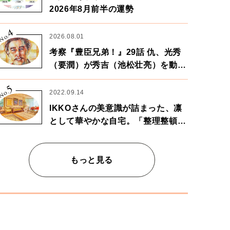
2026年8月前半の運勢
4
No.
2026.08.01
考察『豊臣兄弟！』29話 仇、光秀
（要潤）が秀吉（池松壮亮）を動か
す。天下に向けた兄弟の分岐点。
5
No.
2022.09.14
IKKOさんの美意識が詰まった、凛
として華やかな自宅。「整理整頓は
心のリズムが乱されないための作
業」。
もっと見る