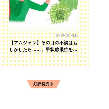
SPONSORED
【アムジェン】その目の不調はも
しかしたら……。甲状腺眼症を知
っていますか？
タイン セレクション 8個入」（2,750円／ピエール マルコリーニ
ンフルーツ、クール フランボワーズ、アニモ キャラメル、エスカル
好評発売中