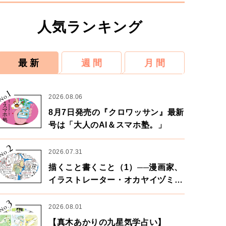
人気ランキング
最 新
週 間
月 間
1
No.
2026.08.06
8月7日発売の『クロワッサン』最新
号は「大人のAI＆スマホ塾。」
2
No.
2026.07.31
描くこと書くこと（1）──漫画家、
イラストレーター・オカヤイヅミさ
ん×漫画家・鶴谷香央理さん
3
No.
2026.08.01
【真木あかりの九星気学占い】