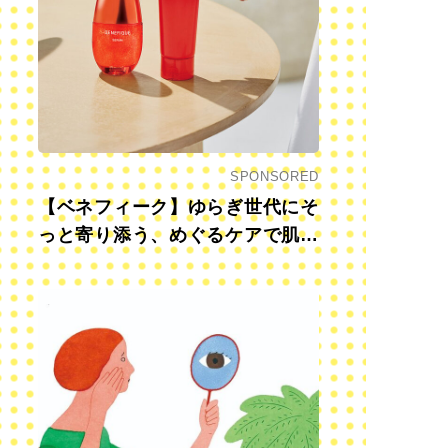
SPONSORED
【ベネフィーク】ゆらぎ世代にそ
っと寄り添う、めぐるケアで肌も
心も前向きに