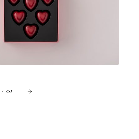
「クール 
/
02