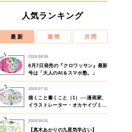
人気ランキング
最 新
週 間
月 間
1
No.
2026.08.06
8月7日発売の『クロワッサン』最新
号は「大人のAI＆スマホ塾。」
2
No.
2026.07.31
描くこと書くこと（1）──漫画家、
イラストレーター・オカヤイヅミさ
ん×漫画家・鶴谷香央理さん
3
No.
2026.08.01
【真木あかりの九星気学占い】