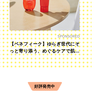
SPONSORED
【ベネフィーク】ゆらぎ世代にそ
っと寄り添う、めぐるケアで肌も
心も前向きに
好評発売中