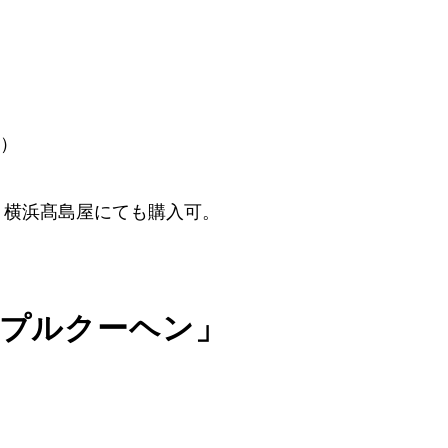
時）
 横浜髙島屋にても購入可。
ップルクーヘン」