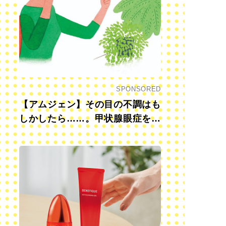
SPONSORED
【アムジェン】その目の不調はも
しかしたら……。甲状腺眼症を知
っていますか？