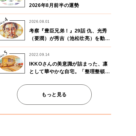
2026年8月前半の運勢
4
No.
2026.08.01
考察『豊臣兄弟！』29話 仇、光秀
（要潤）が秀吉（池松壮亮）を動か
す。天下に向けた兄弟の分岐点。
5
No.
2022.09.14
IKKOさんの美意識が詰まった、凛
として華やかな自宅。「整理整頓は
心のリズムが乱されないための作
業」。
もっと見る