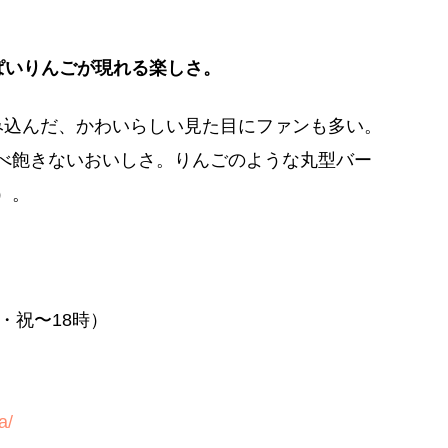
ぱいりんごが現れる楽しさ。
み込んだ、かわいらしい見た目にファンも多い。
べ飽きないおいしさ。りんごのような丸型バー
）。
・祝〜18時）
a/