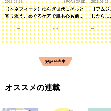
2026.06.25
SPONSORED
2026.06.26
【ベネフィーク】ゆらぎ世代にそっと
【アムジ
寄り添う、めぐるケアで肌も心も前向
したら…
きに
すか？
好評発売中
オススメの連載