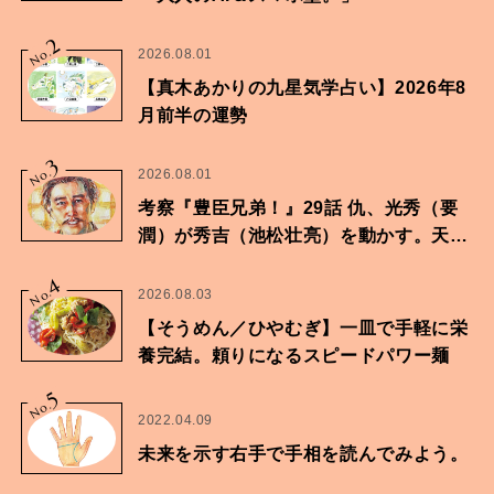
2
No.
2026.08.01
【真木あかりの九星気学占い】2026年8
月前半の運勢
3
No.
2026.08.01
考察『豊臣兄弟！』29話 仇、光秀（要
潤）が秀吉（池松壮亮）を動かす。天下
に向けた兄弟の分岐点。
4
No.
2026.08.03
【そうめん／ひやむぎ】一皿で手軽に栄
養完結。頼りになるスピードパワー麺
5
No.
2022.04.09
未来を示す右手で手相を読んでみよう。