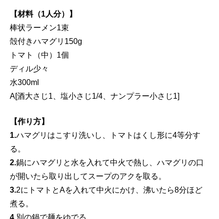
【材料（1人分）】
棒状ラーメン1束
殻付きハマグリ150g
トマト（中）1個
ディル少々
水300ml
A[酒大さじ1、塩小さじ1/4、ナンプラー小さじ1]
【作り方】
1.
ハマグリはこすり洗いし、トマトはくし形に4等分す
る。
2.
鍋にハマグリと水を入れて中火で熱し、ハマグリの口
が開いたら取り出してスープのアクを取る。
3.
2にトマトとAを入れて中火にかけ、沸いたら8分ほど
煮る。
4
.別の鍋で麺をゆでる。