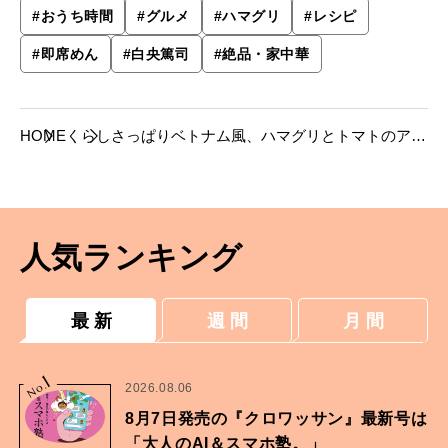
#
おうち時間
#
グルメ
#
ハマグリ
#
レシピ
#
即席めん
#
白央篤司
#
絶品・家中華
HOME
くらし
さっぱりベトナム風、ハマグリとトマトのアジ
アンそば【白央篤司さんの即席めんレシピ】。
人気ランキング
最 新
週 間
月 間
1
No.
2026.08.06
8月7日発売の『クロワッサン』最新号は
「大人のAI＆スマホ塾。」