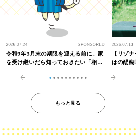
2026.07.24
SPONSORED
2026.07.13
令和9年3月末の期限を迎える前に。家
【リゾナ
を受け継いだら知っておきたい「相続
はの醍醐
登記の義務化」
アペロ
もっと見る