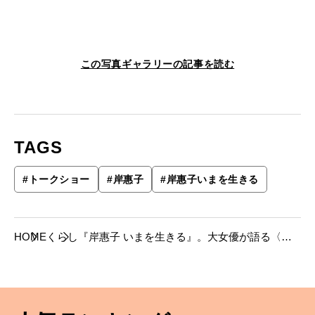
この写真ギャラリーの記事を読む
TAGS
#
トークショー
#
岸惠子
#
岸惠子いまを生きる
HOME
くらし
『岸惠子 いまを生きる』。大女優が語る〈い
まを生きる〉術とは。