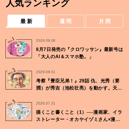
人気ランキング
最 新
週 間
月 間
1
No.
2026.08.06
8月7日発売の『クロワッサン』最新号は
「大人のAI＆スマホ塾。」
2
No.
2026.08.01
考察『豊臣兄弟！』29話 仇、光秀（要
潤）が秀吉（池松壮亮）を動かす。天下
に向けた兄弟の分岐点。
3
No.
2026.07.31
描くこと書くこと（1）──漫画家、イラ
ストレーター・オカヤイヅミさん×漫画
家・鶴谷香央理さん