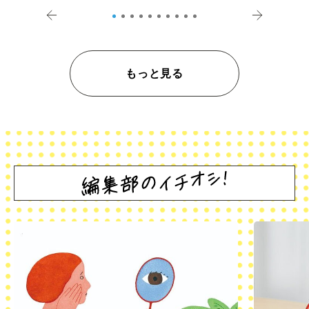
登記の義務化」
アペロ
もっと見る