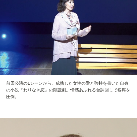
前回公演の1シーンから。成熟した女性の愛と矜持を書いた自身
の小説『わりなき恋』の朗読劇。情感あふれる台詞回しで客席を
圧倒。