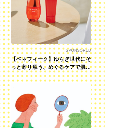
SPONSORED
【ベネフィーク】ゆらぎ世代にそ
っと寄り添う、めぐるケアで肌も
心も前向きに