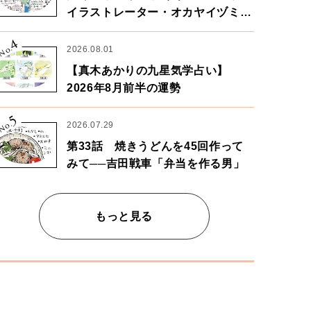
イラストレーター・オカヤイヅミさ
ん×漫画家・鶴谷香央理さん
4
No.
2026.08.01
【真木あかりの九星気学占い】
2026年8月前半の運勢
5
No.
2026.07.29
第33話 焼きうどんを45回作って
みて──吉田戦車「弁当を作る男」
もっと見る