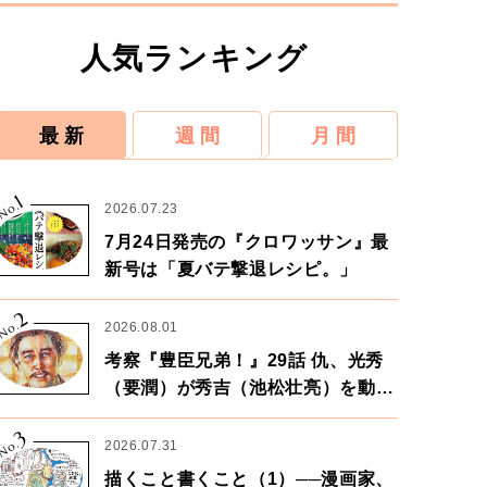
人気ランキング
最 新
週 間
月 間
1
No.
2026.07.23
7月24日発売の『クロワッサン』最
新号は「夏バテ撃退レシピ。」
2
No.
2026.08.01
考察『豊臣兄弟！』29話 仇、光秀
（要潤）が秀吉（池松壮亮）を動か
す。天下に向けた兄弟の分岐点。
3
No.
2026.07.31
描くこと書くこと（1）──漫画家、