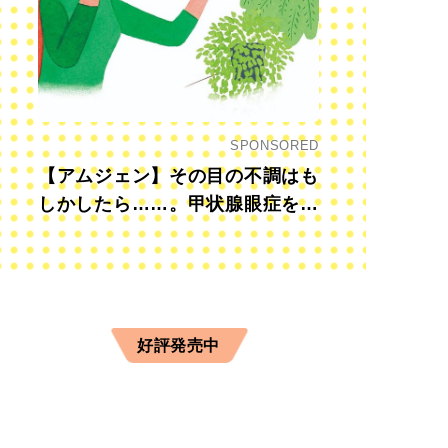
SPONSORED
【アムジェン】その目の不調はも
しかしたら……。甲状腺眼症を知
っていますか？
好評発売中