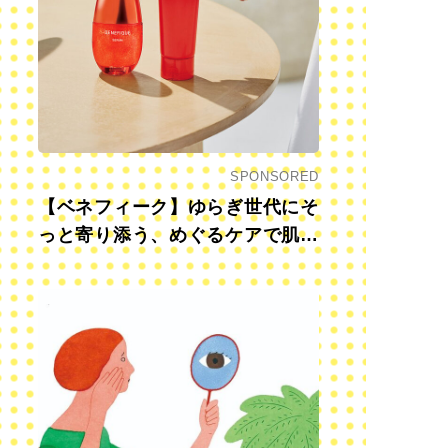
SPONSORED
【ベネフィーク】ゆらぎ世代にそ
っと寄り添う、めぐるケアで肌も
心も前向きに