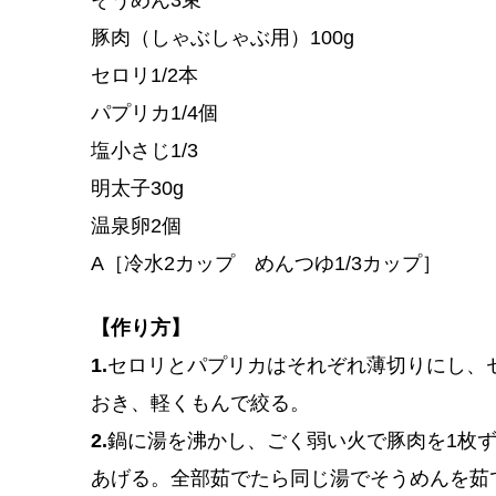
そうめん3束
豚肉（しゃぶしゃぶ用）100g
セロリ1/2本
パプリカ1/4個
塩小さじ1/3
明太子30g
温泉卵2個
A［冷水2カップ めんつゆ1/3カップ］
【作り方】
1.
セロリとパプリカはそれぞれ薄切りにし、セ
おき、軽くもんで絞る。
2.
鍋に湯を沸かし、ごく弱い火で豚肉を1枚ず
あげる。全部茹でたら同じ湯でそうめんを茹