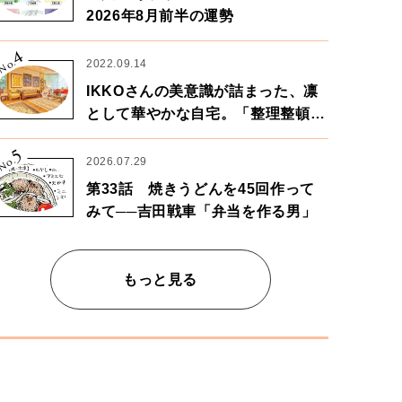
2026年8月前半の運勢
4
No.
2022.09.14
IKKOさんの美意識が詰まった、凛
として華やかな自宅。「整理整頓は
心のリズムが乱されないための作
5
業」。
No.
2026.07.29
第33話 焼きうどんを45回作って
みて──吉田戦車「弁当を作る男」
もっと見る