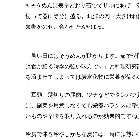
3.
そうめんは表示どおり茹でてザルにあげ、
切って器に等分に盛る。1と2の肉（大きければ
泉卵をのせ、合わせたAをはる。
「暑い日にはそうめんが助かります。茹で時
は食が細る時季の強い味方です」と料理研究
を済ませてしまっては炭水化物に栄養が偏る
「豆類、薄切りの豚肉、ツナなどでタンパク
ば、副菜を用意しなくても栄養バランスは整
いものや辛味を取り入れるのが効果的ですね
冷房で体を冷やしがちな夏には、時には熱い