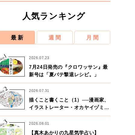
人気ランキング
最 新
週 間
月 間
1
No.
2026.07.23
7月24日発売の『クロワッサン』最
新号は「夏バテ撃退レシピ。」
2
No.
2026.07.31
描くこと書くこと（1）──漫画家、
イラストレーター・オカヤイヅミさ
ん×漫画家・鶴谷香央理さん
3
No.
2026.08.01
【真木あかりの九星気学占い】