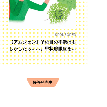
SPONSORED
【アムジェン】その目の不調はも
しかしたら……。甲状腺眼症を知
っていますか？
好評発売中