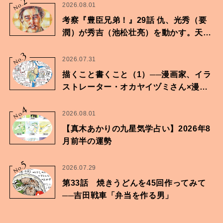
2
No.
2026.08.01
考察『豊臣兄弟！』29話 仇、光秀（要
潤）が秀吉（池松壮亮）を動かす。天下
に向けた兄弟の分岐点。
3
No.
2026.07.31
描くこと書くこと（1）──漫画家、イラ
ストレーター・オカヤイヅミさん×漫画
家・鶴谷香央理さん
4
No.
2026.08.01
【真木あかりの九星気学占い】2026年8
月前半の運勢
5
No.
2026.07.29
第33話 焼きうどんを45回作ってみて
──吉田戦車「弁当を作る男」