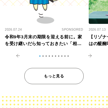
2026.07.24
SPONSORED
2026.07.13
令和9年3月末の期限を迎える前に。家
【リゾナ
を受け継いだら知っておきたい「相続
はの醍醐
登記の義務化」
アペロ
もっと見る