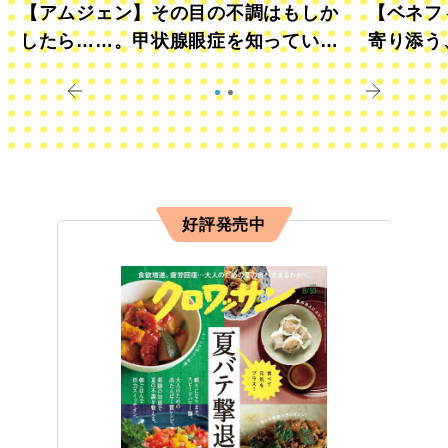
【アムジェン】その目の不調はもしか
【ベネフ
したら……。甲状腺眼症を知っていま
寄り添う
すか？
きに
好評発売中