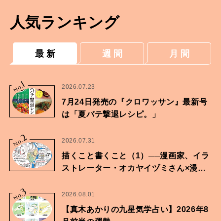
人気ランキング
最 新
週 間
月 間
1
No.
2026.07.23
7月24日発売の『クロワッサン』最新号
は「夏バテ撃退レシピ。」
2
No.
2026.07.31
描くこと書くこと（1）──漫画家、イラ
ストレーター・オカヤイヅミさん×漫画
家・鶴谷香央理さん
3
No.
2026.08.01
【真木あかりの九星気学占い】2026年8