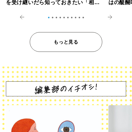
を受け継いだら知っておきたい「相続
はの醍醐
登記の義務化」
アペロ
もっと見る