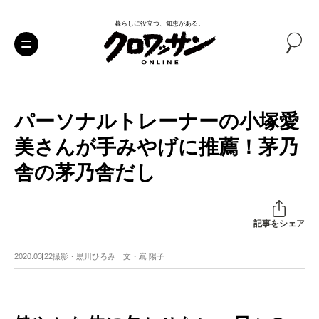
暮らしに役立つ、知恵がある。
パーソナルトレーナーの小塚愛
美さんが手みやげに推薦！茅乃
舎の茅乃舎だし
記事をシェア
2020.03.22
撮影・黒川ひろみ 文・嶌 陽子