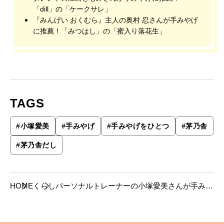
「dill」の「ケークサレ」
『みんげい おくむら』主人の奥村 忍さんが手みやげ
に推薦！「みつはし」の「蜜入り落花生」
TAGS
#
小塚愛美
#
手みやげ
#
手みやげをひとつ
#
茅乃舎
#
茅乃舎だし
HOME
くらし
パーソナルトレーナーの小塚愛美さんが手みや
げに推薦！茅乃舎の茅乃舎だし