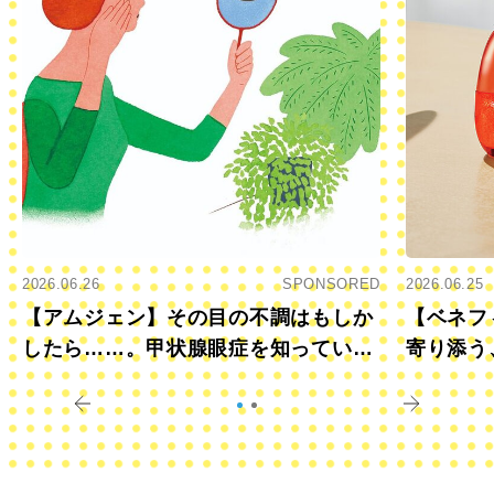
2026.06.26
SPONSORED
2026.06.25
【アムジェン】その目の不調はもしか
【ベネフ
したら……。甲状腺眼症を知っていま
寄り添う
すか？
きに