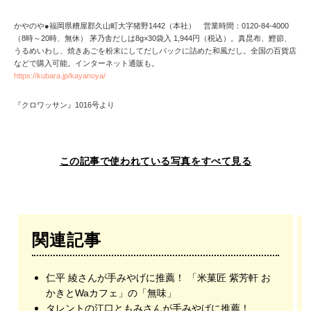
かやのや●福岡県糟屋郡久山町大字猪野1442（本社） 営業時間：0120-84-4000
（8時～20時、無休） 茅乃舎だしは8g×30袋入 1,944円（税込）。真昆布、鰹節、
うるめいわし、焼きあごを粉末にしてだしパックに詰めた和風だし。全国の百貨店
などで購入可能。インターネット通販も。
https://kubara.jp/kayanoya/
『クロワッサン』1016号より
この記事で使われている写真をすべて見る
関連記事
仁平 綾さんが手みやげに推薦！ 「米菓匠 紫芳軒 お
かきとWaカフェ」の「無味」
タレントの江口ともみさんが手みやげに推薦！