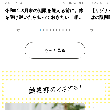
2026.07.24
SPONSORED
2026.07.13
令和9年3月末の期限を迎える前に。家
【リゾナ
を受け継いだら知っておきたい「相続
はの醍醐
登記の義務化」
アペロ
もっと見る