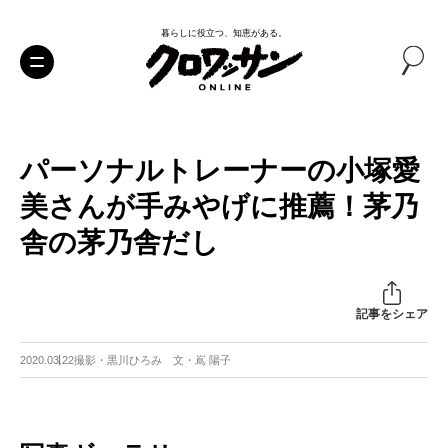
暮らしに役立つ、知恵がある。
パーソナルトレーナーの小塚愛
美さんが手みやげに推薦！茅乃
舎の茅乃舎だし
記事をシェア
2020.03.22
撮影・黒川ひろみ 文・嶌 陽子