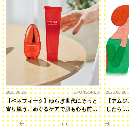
2026.06.25
SPONSORED
2026.06.26
【ベネフィーク】ゆらぎ世代にそっと
【アムジ
寄り添う、めぐるケアで肌も心も前向
したら…
きに
すか？