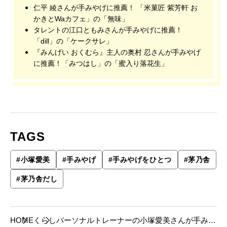
仁平 綾さんが手みやげに推薦！ 「米菓匠 紫芳軒 お
かきとWaカフェ」の「無味」
タレントの江口ともみさんが手みやげに推薦！
「dill」の「ケークサレ」
『みんげい おくむら』主人の奥村 忍さんが手みやげ
に推薦！「みつはし」の「蜜入り落花生」
TAGS
#
小塚愛美
#
手みやげ
#
手みやげをひとつ
#
茅乃舎
#
茅乃舎だし
HOME
くらし
パーソナルトレーナーの小塚愛美さんが手みや