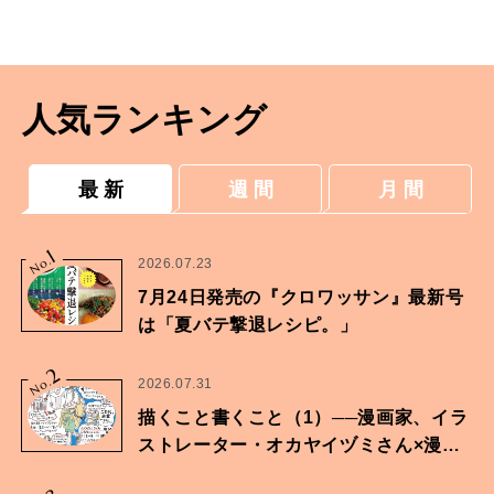
げに推薦！茅乃舎の茅乃舎だし
人気ランキング
最 新
週 間
月 間
1
No.
2026.07.23
7月24日発売の『クロワッサン』最新号
は「夏バテ撃退レシピ。」
2
No.
2026.07.31
描くこと書くこと（1）──漫画家、イラ
ストレーター・オカヤイヅミさん×漫画
家・鶴谷香央理さん