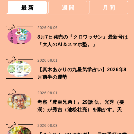
最 新
週 間
月 間
1
No.
2026.08.06
8月7日発売の『クロワッサン』最新号は
「大人のAI＆スマホ塾。」
2
No.
2026.08.01
【真木あかりの九星気学占い】2026年8
月前半の運勢
3
No.
2026.08.01
考察『豊臣兄弟！』29話 仇、光秀（要
潤）が秀吉（池松壮亮）を動かす。天下
に向けた兄弟の分岐点。
4
No.
2026.08.03